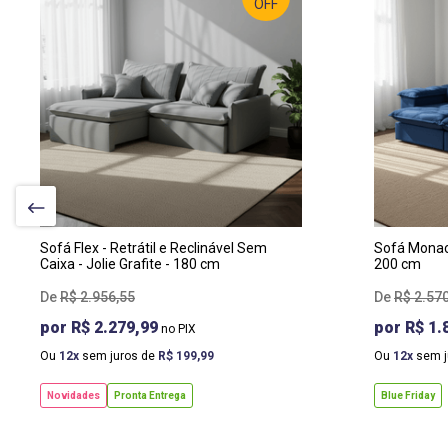
OFF
LARGURA
:
LA
180 CM
20
PROF
:
PR
110 CM
10
ALTURA
:
AL
110 CM
10
Sofá Flex - Retrátil e Reclinável Sem
Sofá Monaco
Caixa - Jolie Grafite - 180 cm
200 cm
R$
2
.
956
,
55
R$
2
.
57
R$ 2.279,99
R$ 1.
Ou
12
sem juros de
R$
199
,
99
Ou
12
sem j
Novidades
Pronta Entrega
Blue Friday