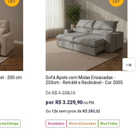
OFF
OFF
LARGURA
:
250 CM
PROF
:
125 CM
ALTURA
:
120 CM
vel - 200 cm
Sofá Apolo com Molas Ensacadas -
250cm - Retrátil e Reclinável - Cor 2005
R$
4
.
238
,
15
R$ 3.229,90
Ou
12
sem juros de
R$
283
,
32
onta Entrega
Novidades
Molas Ensacadas
Blue Friday