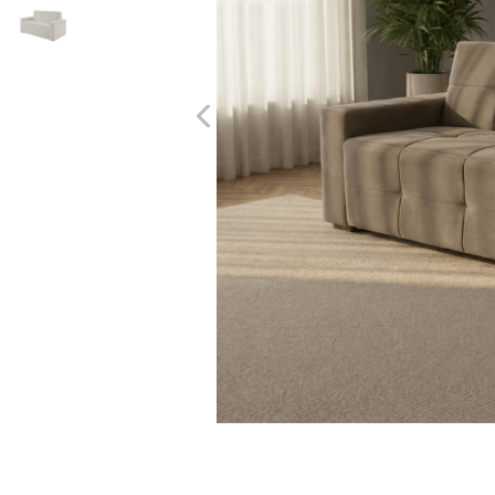
10
º
cômoda