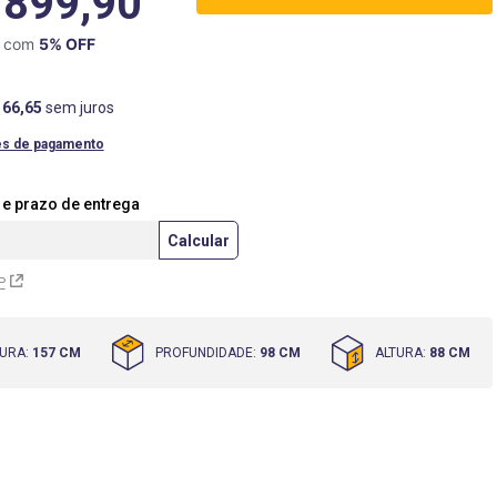
.899,90
X com
5
% OFF
166
,
65
sem juros
es de pagamento
P
URA
:
157 CM
PROFUNDIDADE
:
98 CM
ALTURA
:
88 CM