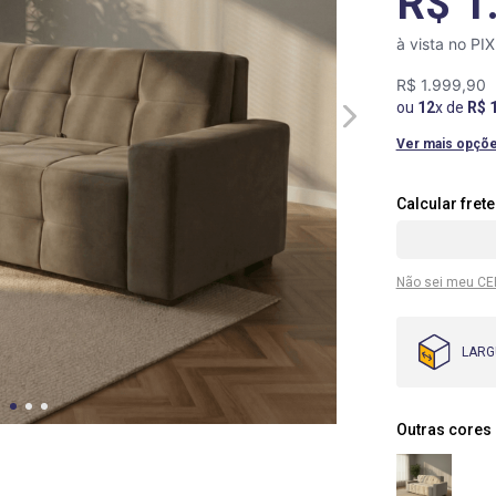
R$ 1
à vista no PI
R$
1
.
999
,
90
ou
12
x de
R$
Ver mais opçõ
Não sei meu CE
LARG
Outras cores