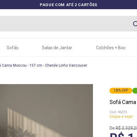
PAGUE COM ATÉ 2 CARTÕES
Sofás
Salas de Jantar
Colchões + Box
á Cama Moscou - 157 cm - Chenile Linho Vancouver
18
%
OFF
Sofá Cama 
:
46373
Clique e veja!
R$
2
.
329
,
2