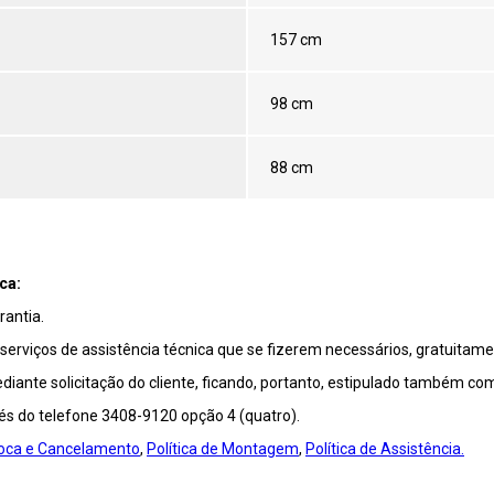
157 cm
98 cm
88 cm
ca:
antia.
viços de assistência técnica que se fizerem necessários, gratuitamen
ante solicitação do cliente, ficando, portanto, estipulado também co
vés do telefone 3408-9120 opção 4 (quatro).
Troca e Cancelamento
,
Política de Montagem
,
Política de Assistência.