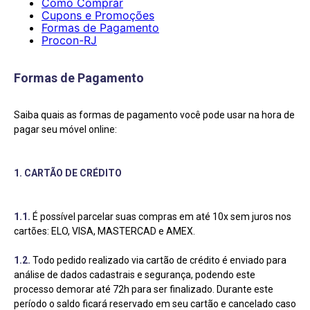
Como Comprar
9
º
cômoda
Cupons e Promoções
Formas de Pagamento
10
º
mesas cadeiras
Procon-RJ
Formas de Pagamento
Saiba quais as formas de pagamento você pode usar na hora de
pagar seu móvel online:
1. CARTÃO DE CRÉDITO
1.1.
É possível parcelar suas compras em até 10x sem juros nos
cartões: ELO, VISA, MASTERCAD e AMEX.
1.2.
Todo pedido realizado via cartão de crédito é enviado para
análise de dados cadastrais e segurança, podendo este
processo demorar até 72h para ser finalizado. Durante este
período o saldo ficará reservado em seu cartão e cancelado caso