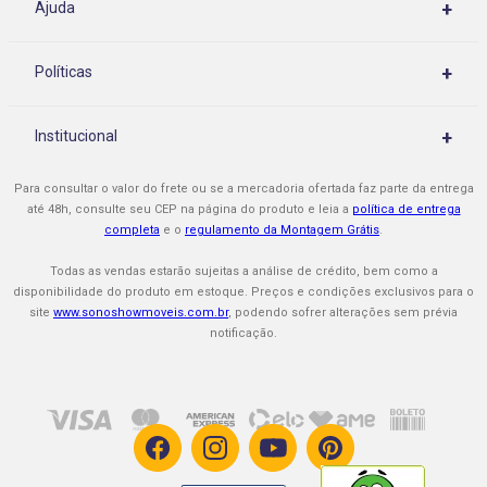
+
Ajuda
Central de Atendimento
+
Políticas
Rastrear meu pedido
Políticas de Privacidade
Como Comprar
+
Institucional
Políticas de Entrega
Cupons e Promoções
Quem Somos
Políticas de Montagem
Para consultar o valor do frete ou se a mercadoria ofertada faz parte da entrega
Formas de Pagamento
Nossas Lojas
até 48h, consulte seu CEP na página do produto e leia a
política de entrega
Políticas de Assistência Técnica
completa
e o
regulamento da Montagem Grátis
.
Procon-RJ
Sono Show é Confiável
Políticas de Troca / Cancelamento
Todas as vendas estarão sujeitas a análise de crédito, bem como a
Faça seu Cartão Mastercard
disponibilidade do produto em estoque. Preços e condições exclusivos para o
site
www.sonoshowmoveis.com.br
, podendo sofrer alterações sem prévia
Impermeabilização
notificação.
Garantia Estendida
Trabalhe Conosco