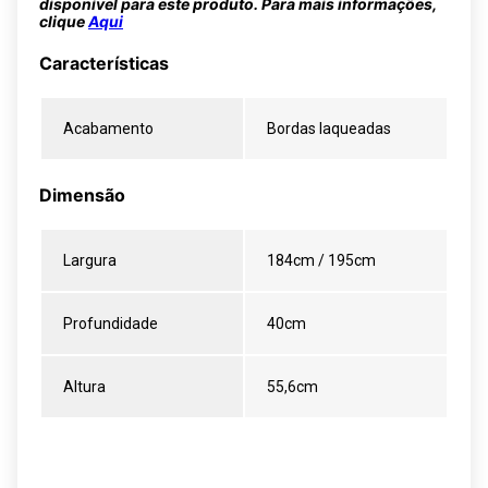
disponível para este produto. Para mais informações,
clique
Aqui
Características
Acabamento
Bordas laqueadas
Dimensão
Largura
184cm / 195cm
Profundidade
40cm
Altura
55,6cm