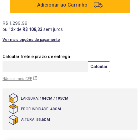
Adicionar ao Carrinho
9
º
box
10
º
cômoda
R$
1
.
299
,
99
ou
12
x de
R$
108
,
33
sem juros
Ver mais opções de pagamento
Não sei meu CEP
LARGURA
:
184CM / 195CM
PROFUNDIDADE
:
40CM
ALTURA
:
55,6CM