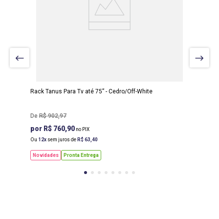
LARGURA
:
1,60 M
PROF
:
0,45 M
ALTURA
:
0,65 M
Rack Tanus Para Tv até 75” - Cedro/Off-White
R$
902
,
97
R$ 760,90
Ou
12
sem juros de
R$
63
,
40
Novidades
Pronta Entrega