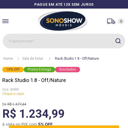
PAGUE EM ATÉ 12X SEM JUROS
0
O que procura?
1
º
sofás
Sala de Estar
Rack Studio 1.8 - Off/Nature
2
º
guarda roupa
10
%
OFF
Pronta Entrega
Novidades
3
º
cozinhas
Rack Studio 1.8 - Off/Nature
4
º
sofá
:
45909
5
º
apolo
Clique e veja!
6
º
mesa
R$
1
.
377
,
44
R$ 1.234,99
7
º
cozinha módulos
8
º
rack
à vista no PIX com
5
% OFF