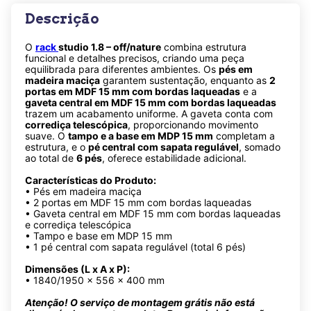
Descrição
O
rack
studio 1.8 – off/nature
combina estrutura
funcional e detalhes precisos, criando uma peça
equilibrada para diferentes ambientes. Os
pés em
madeira maciça
garantem sustentação, enquanto as
2
portas em MDF 15 mm com bordas laqueadas
e a
gaveta central em MDF 15 mm com bordas laqueadas
trazem um acabamento uniforme. A gaveta conta com
corrediça telescópica
, proporcionando movimento
suave. O
tampo e a base em MDP 15 mm
completam a
estrutura, e o
pé central com sapata regulável
, somado
ao total de
6 pés
, oferece estabilidade adicional.
Características do Produto:
• Pés em madeira maciça
• 2 portas em MDF 15 mm com bordas laqueadas
• Gaveta central em MDF 15 mm com bordas laqueadas
e corrediça telescópica
• Tampo e base em MDP 15 mm
• 1 pé central com sapata regulável (total 6 pés)
Dimensões (L x A x P):
• 1840/1950 x 556 x 400 mm
Atenção! O serviço de montagem grátis não está