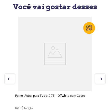
Você vai gostar desses
29%
OFF
LARGURA
:
200 CM
PROF
:
6 CM
ALTURA
:
125 CM
Painel Astral para TVs até 75" - Offwhite com Cedro
R$
672
,
42