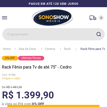
PAGUE EM ATÉ 12X SEM JUROS
0
O que procura?
1
º
sofás
Sala de Estar
Cinema
Rack
Rack Fênix para Tv d
2
º
guarda roupa
6
%
OFF
Ultimas Pecas
3
º
cozinhas
Rack Fênix para Tv de até 75" - Cedro
4
º
sofá
:
41966
5
º
apolo
Clique e veja!
6
º
mesa
R$
1
.
487
,
20
R$ 1.399,90
7
º
cozinha módulos
8
º
box
à vista no PIX com
0
% OFF