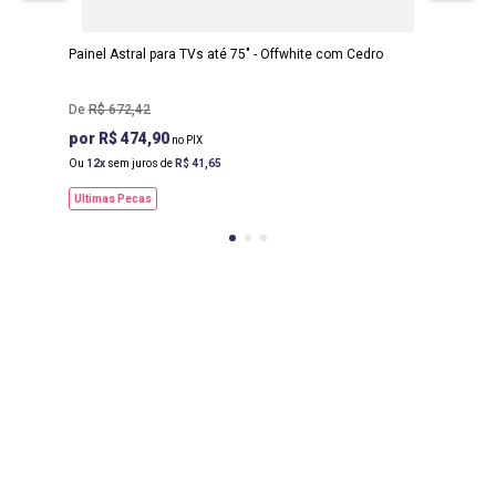
125 CM
Painel Astral para TVs até 75" - Offwhite com Cedro
R$
672
,
42
R$ 474,90
Ou
12
sem juros de
R$
41
,
65
Ultimas Pecas