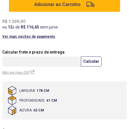
Adicionar ao Carrinho
9
º
cômoda
10
º
mesas cadeiras
R$
1
.
399
,
90
ou
12
x de
R$
116
,
65
sem juros
Ver mais opções de pagamento
Não sei meu CEP
LARGURA
:
178 CM
PROFUNDIDADE
:
41 CM
ALTURA
:
62 CM