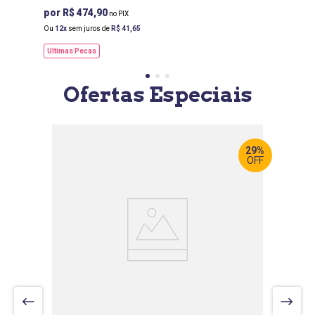
R$ 474,90
Ou
12
sem juros de
R$
41
,
65
Ultimas Pecas
Ofertas Especiais
29%
OFF
LARGURA
:
200 CM
PROF
:
6 CM
ALTURA
: