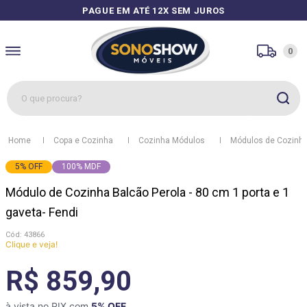
PAGUE EM ATÉ 12X SEM JUROS
0
O que procura?
1
º
sofás
Copa e Cozinha
Cozinha Módulos
Módulos de Cozinh
2
º
guarda roupa
5
%
OFF
100% MDF
3
º
cozinhas
Módulo de Cozinha Balcão Perola - 80 cm 1 porta e 1
4
º
sofá
gaveta- Fendi
5
º
apolo
:
43866
Clique e veja!
6
º
mesa
R$ 859,90
7
º
cozinha módulos
8
º
rack
à vista no PIX com
5
% OFF