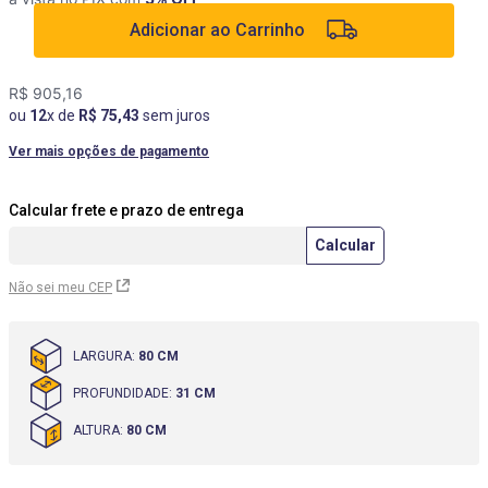
9
º
box
Adicionar ao Carrinho
10
º
cômoda
R$
905
,
16
ou
12
x de
R$
75
,
43
sem juros
Ver mais opções de pagamento
Não sei meu CEP
LARGURA
:
80 CM
PROFUNDIDADE
:
31 CM
ALTURA
:
80 CM