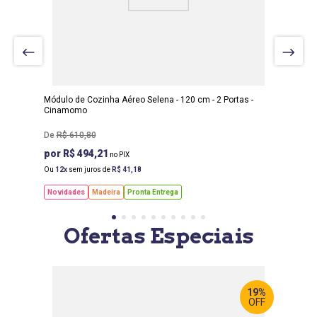
LARGURA
:
120 CM
PROF
:
32 CM
ALTURA
:
90 CM
Módulo de Cozinha Aéreo Selena - 120 cm - 2 Portas -
Cinamomo
R$
610
,
80
R$ 494,21
Ou
12
sem juros de
R$
41
,
18
Novidades
Madeira
Pronta Entrega
Ofertas Especiais
19%
OFF