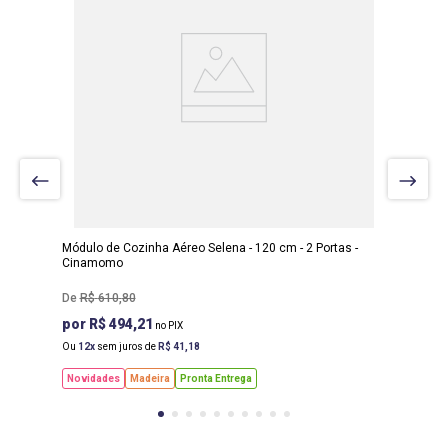
LARGURA
:
120 CM
PROF
:
32 CM
ALTURA
:
90 CM
Módulo de Cozinha Aéreo Selena - 120 cm - 2 Portas -
Cinamomo
R$
610
,
80
R$ 494,21
Ou
12
sem juros de
R$
41
,
18
Novidades
Madeira
Pronta Entrega