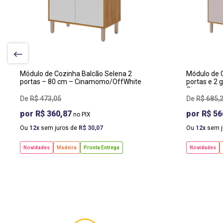
LARGURA
:
LA
80 CM
12
PROF
:
PR
47 CM
47
ALTURA
:
AL
87 CM
87
Módulo de Cozinha Balcão Selena 2
Módulo de 
portas – 80 cm – Cinamomo/OffWhite
portas e 2 
Cinamomo/
R$
473
,
05
R$
685
,
R$ 360,87
R$ 56
Ou
12
sem juros de
R$
30
,
07
Ou
12
sem j
Novidades
Madeira
Pronta Entrega
Novidades