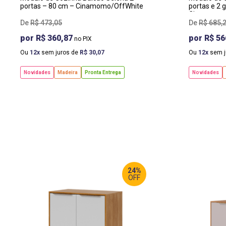
portas – 80 cm – Cinamomo/OffWhite
portas e 2 
Cinamomo/
R$
473
,
05
R$
685
,
R$ 360,87
R$ 56
Ou
12
sem juros de
R$
30
,
07
Ou
12
sem j
Novidades
Madeira
Pronta Entrega
Novidades
24%
OFF