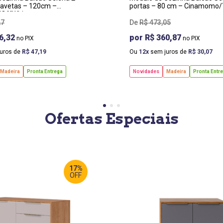
gavetas – 120cm –
portas – 80 cm – Cinamomo/
OffWhite
27
R$
473
,
05
6,32
R$ 360,87
uros de
R$
47
,
19
Ou
12
sem juros de
R$
30
,
07
Madeira
Pronta Entrega
Novidades
Madeira
Pronta Entr
Ofertas Especiais
17%
OFF