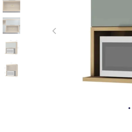
10
º
cômoda