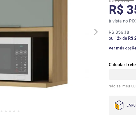
R$
600
,
71
R$ 3
à vista no PI
R$
359
,
18
ou
12
x de
R$
Ver mais opçõ
Não sei meu CE
LARG