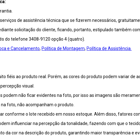
ca:
antia.
viços de assistência técnica que se fizerem necessários, gratuitamen
ante solicitação do cliente, ficando, portanto, estipulado também co
vés do telefone 3408-9120 opção 4 (quatro).
Troca e Cancelamento
,
Política de Montagem
,
Política de Assistência.
o fiéis ao produto real. Porém, as cores do produto podem variar de a
percepção visual.
 podem não ficar evidentes na foto, por isso as imagens são meramente
m na foto, não acompanham o produto.
riar conforme o lote recebido em nosso estoque. Além disso, fatores c
 podem influenciar na percepção da tonalidade, fazendo com que o tecid
o da cor na descrição do produto, garantindo maior transparência e ev