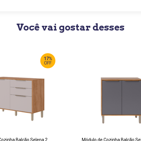
Você vai gostar desses
17%
OFF
RGURA
:
LARGURA
:
0 CM
80 CM
OF
:
PROF
:
 CM
47 CM
TURA
:
ALTURA
:
 CM
87 CM
Cozinha Balcão Selena 2
Módulo de Cozinha Balcão Se