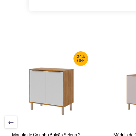
24%
OFF
LARGURA
:
LA
80 CM
12
PROF
:
PR
47 CM
47
ALTURA
:
AL
87 CM
87
Módulo de Cozinha Balcão Selena 2
Módulo de 