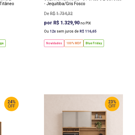
Titâneo
- Jequitiba/Gris Fosco
R$
1
.
734
,
32
R$ 1.329,90
Ou
12
sem juros de
R$
116
,
65
ega
Novidades
100% MDF
Blue Friday
24%
23%
OFF
OFF