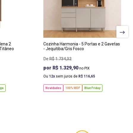
LARGURA
:
163 CM
PROF
:
45 CM
ALTURA
:
207 CM
lena 2
Cozinha Harmonia - 5 Portas e 2 Gavetas
Titâneo
- Jequitiba/Gris Fosco
R$
1
.
734
,
32
R$ 1.329,90
Ou
12
sem juros de
R$
116
,
65
ega
Novidades
100% MDF
Blue Friday