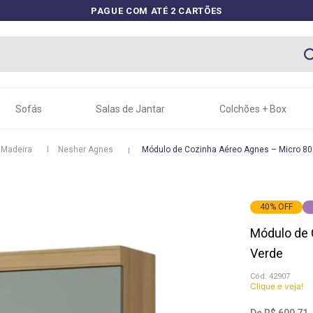
PAGUE COM ATÉ 2 CARTÕES
Sofás
Salas de Jantar
Colchões + Box
 Madeira
Nesher Agnes
Módulo de Cozinha Aéreo Agnes – Micro 8
40
%
OFF
Módulo de 
Verde
:
42907
Clique e veja!