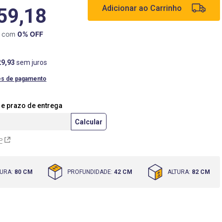
Adicionar ao Carrinho
59,18
X com
0
% OFF
29
,
93
sem juros
es de pagamento
P
URA
:
80 CM
PROFUNDIDADE
:
42 CM
ALTURA
:
82 CM