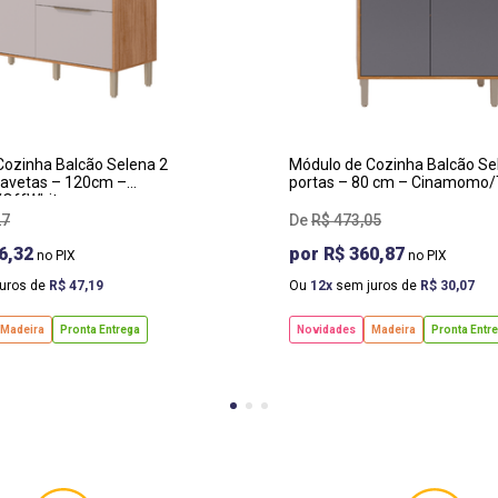
RGURA
:
LARGURA
:
0 CM
80 CM
OF
:
PROF
:
 CM
47 CM
TURA
:
ALTURA
:
 CM
87 CM
Cozinha Balcão Selena 2
Módulo de Cozinha Balcão Se
gavetas – 120cm –
portas – 80 cm – Cinamomo/
OffWhite
27
R$
473
,
05
6,32
R$ 360,87
uros de
R$
47
,
19
Ou
12
sem juros de
R$
30
,
07
Madeira
Pronta Entrega
Novidades
Madeira
Pronta Entr