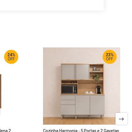
24%
23%
OFF
OFF
LARGURA
:
163 CM
PROF
:
45 CM
ALTURA
:
207 CM
lena 2
Cozinha Harmonia - 5 Portas e 2 Gavetas