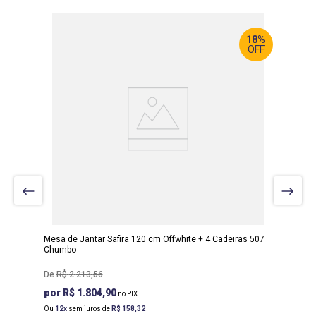
18%
OFF
LARGURA
:
120 CM
PROF
:
80 CM
ALTURA
:
80 CM
Mesa de Jantar Safira 120 cm Offwhite + 4 Cadeiras 507
Chumbo
R$
2
.
213
,
56
R$ 1.804,90
Ou
12
sem juros de
R$
158
,
32