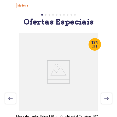
Madeira
Ofertas Especiais
18%
OFF
LARGURA
:
120 CM
PROF
:
80 CM
ALTURA
:
80 CM
Mesa de Jantar Safira 120 cm Offwhite + 4 Cadeiras 507