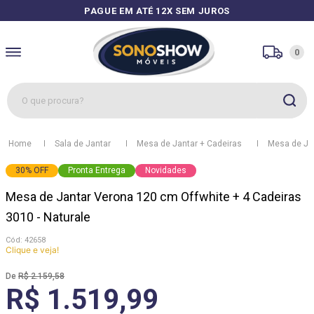
PAGUE EM ATÉ 12X SEM JUROS
0
O que procura?
1
º
sofás
Sala de Jantar
Mesa de Jantar + Cadeiras
Mesa de Ja
2
º
guarda roupa
30
%
OFF
Pronta Entrega
Novidades
3
º
cozinhas
Mesa de Jantar Verona 120 cm Offwhite + 4 Cadeiras
4
º
sofá
3010 - Naturale
5
º
apolo
:
42658
Clique e veja!
6
º
mesa
R$
2
.
159
,
58
7
º
cozinha módulos
R$ 1.519,99
8
º
rack