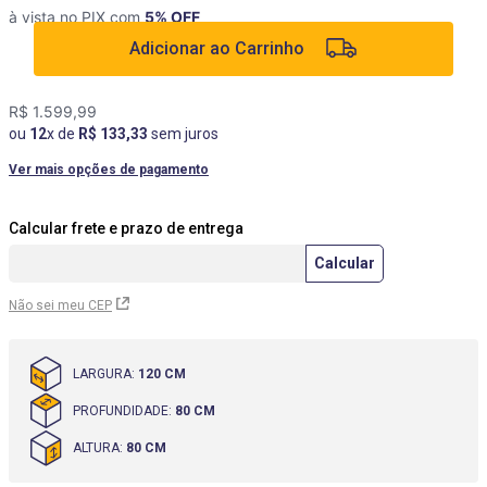
à vista no PIX com
5
% OFF
9
º
box
Adicionar ao Carrinho
10
º
cômoda
R$
1
.
599
,
99
ou
12
x de
R$
133
,
33
sem juros
Ver mais opções de pagamento
Não sei meu CEP
LARGURA
:
120 CM
PROFUNDIDADE
:
80 CM
ALTURA
:
80 CM