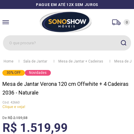
PAGUE EM ATÉ 12X SEM JUROS
0
O que procura?
1
º
sofás
Sala de Jantar
Mesa de Jantar + Cadeiras
Mesa de Ja
2
º
guarda roupa
30
%
OFF
Novidades
3
º
cozinhas
Mesa de Jantar Verona 120 cm Offwhite + 4 Cadeiras
4
º
sofá
2036 - Naturale
5
º
apolo
:
42660
Clique e veja!
6
º
mesa
R$
2
.
159
,
58
7
º
cozinha módulos
R$ 1.519,99
8
º
rack