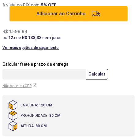
à vista no PIX com
5
% OFF
9
º
box
Adicionar ao Carrinho
10
º
cômoda
R$
1
.
599
,
99
ou
12
x de
R$
133
,
33
sem juros
Ver mais opções de pagamento
Não sei meu CEP
LARGURA
:
120 CM
PROFUNDIDADE
:
80 CM
ALTURA
:
80 CM