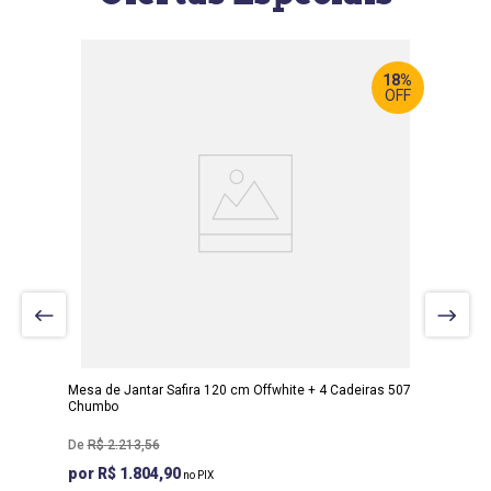
18%
OFF
LARGURA
:
120 CM
PROF
:
80 CM
ALTURA
:
80 CM
Mesa de Jantar Safira 120 cm Offwhite + 4 Cadeiras 507
Chumbo
R$
2
.
213
,
56
R$ 1.804,90