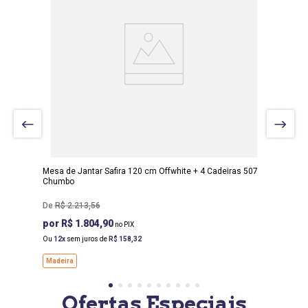
LARGURA
:
120 CM
PROF
:
80 CM
ALTURA
:
80 CM
Mesa de Jantar Safira 120 cm Offwhite + 4 Cadeiras 507
Chumbo
R$
2
.
213
,
56
R$ 1.804,90
Ou
12
sem juros de
R$
158
,
32
Madeira
Ofertas Especiais