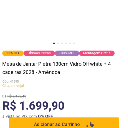
9
º
cômoda
10
º
mesas cadeiras
22
%
OFF
Ultimas Pecas
100% MDF
Montagem Grátis
Mesa de Jantar Pietra 130cm Vidro Offwhite + 4
cadeiras 2028 - Amêndoa
:
41695
Clique e veja!
R$
2
.
172
,
43
R$ 1.699,90
à vista no PIX com
0
% OFF
Adicionar ao Carrinho