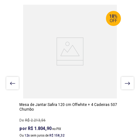
18%
OFF
LARGURA
:
120 CM
PROF
:
80 CM
ALTURA
:
80 CM
Mesa de Jantar Safira 120 cm Offwhite + 4 Cadeiras 507
Chumbo
R$
2
.
213
,
56
R$ 1.804,90
Ou
12
sem juros de
R$
158
,
32