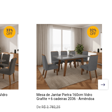
33%
32%
OFF
OFF
LARGURA
:
160 CM
PROF
:
80 CM
ALTURA
:
80 CM
Vidro
Mesa de Jantar Pietra 160cm Vidro
Grafite + 6 cadeiras 2036 - Amêndoa
R$
2
.
782
,
25