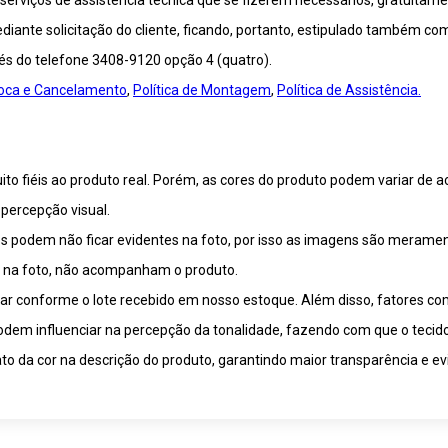
viços de assistência técnica que se fizerem necessários, gratuitamen
ante solicitação do cliente, ficando, portanto, estipulado também co
vés do telefone 3408-9120 opção 4 (quatro).
Troca e Cancelamento
,
Política de Montagem
,
Política de Assistência.
o fiéis ao produto real. Porém, as cores do produto podem variar de a
percepção visual.
 podem não ficar evidentes na foto, por isso as imagens são meramente
m na foto, não acompanham o produto.
riar conforme o lote recebido em nosso estoque. Além disso, fatores c
 podem influenciar na percepção da tonalidade, fazendo com que o tecid
o da cor na descrição do produto, garantindo maior transparência e ev