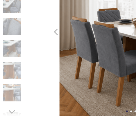
10
º
cômoda