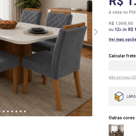
R$ 1
à vista no PI
R$
1
.
999
,
90
ou
12
x de
R$
Ver mais opçõ
Não sei meu CE
LARG
Outras cores