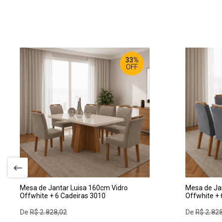
33%
OFF
LARGURA
:
LA
160 CM
16
PROF
:
PR
80 CM
80
ALTURA
:
AL
80 CM
80
Mesa de Jantar Luisa 160cm Vidro
Mesa de Ja
Offwhite + 6 Cadeiras 3010
Offwhite + 
R$
2
.
828
,
02
R$
2
.
82