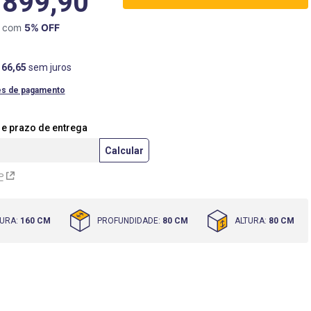
.899,90
X com
5
% OFF
166
,
65
sem juros
es de pagamento
P
URA
:
160 CM
PROFUNDIDADE
:
80 CM
ALTURA
:
80 CM