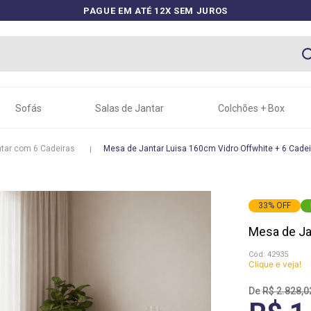
PAGUE EM ATÉ 12X SEM JUROS
Sofás
Salas de Jantar
Colchões + Box
tar com 6 Cadeiras
Mesa de Jantar Luisa 160cm Vidro Offwhite + 6 Cadeir
33
%
OFF
Mesa de Jan
:
42935
Clique e veja!
R$
2
.
828
,
0