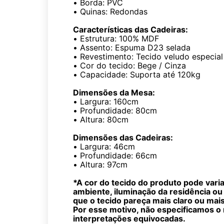
•
Borda: PVC
•
Quinas: Redondas
Características das Cadeiras:
•
Estrutura: 100% MDF
•
Assento: Espuma D23 selada
•
Revestimento: Tecido veludo especial
•
Cor do tecido: Bege / Cinza
•
Capacidade: Suporta até 120kg
Dimensões da Mesa:
•
Largura: 160cm
•
Profundidade: 80cm
•
Altura: 80cm
Dimensões das Cadeiras:
•
Largura: 46cm
•
Profundidade: 66cm
•
Altura: 97cm
*A cor do tecido do produto pode vari
ambiente, iluminação da residência ou
que o tecido pareça mais claro ou mai
Por esse motivo, não especificamos o 
interpretações equivocadas.