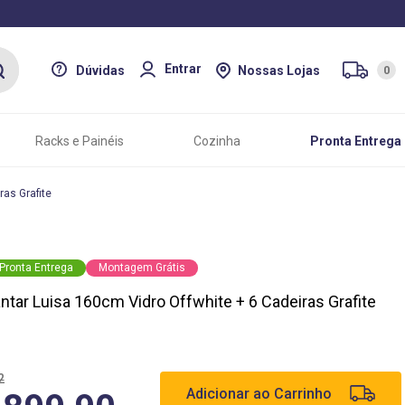
Entrar
Dúvidas
Nossas Lojas
0
Racks e Painéis
Cozinha
Pronta Entrega
as Grafite
Pronta Entrega
Montagem Grátis
tar Luisa 160cm Vidro Offwhite + 6 Cadeiras Grafite
2
Adicionar ao Carrinho