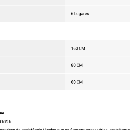
6 Lugares
160 CM
80 CM
80 CM
ca:
antia.