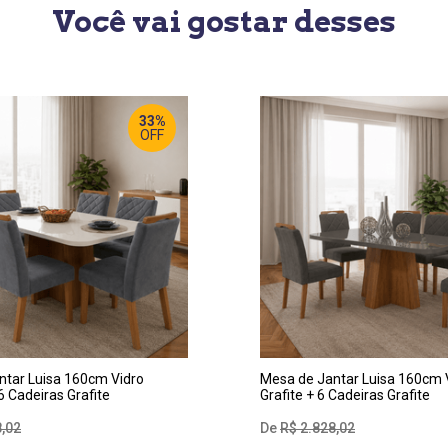
Você vai gostar desses
33%
OFF
RGURA
:
LARGURA
:
0 CM
160 CM
OF
:
PROF
:
 CM
80 CM
TURA
:
ALTURA
:
 CM
80 CM
ntar Luisa 160cm Vidro
Mesa de Jantar Luisa 160cm 
6 Cadeiras Grafite
Grafite + 6 Cadeiras Grafite
8
,
02
R$
2
.
828
,
02