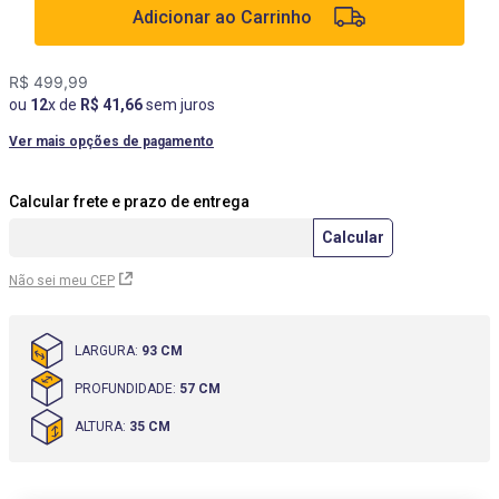
Adicionar ao Carrinho
9
º
box
10
º
cômoda
R$
499
,
99
ou
12
x de
R$
41
,
66
sem juros
Ver mais opções de pagamento
Não sei meu CEP
LARGURA
:
93 CM
PROFUNDIDADE
:
57 CM
ALTURA
:
35 CM