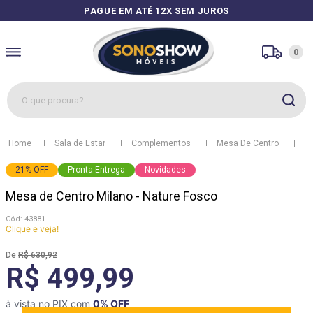
PAGUE EM ATÉ 12X SEM JUROS
0
O que procura?
1
º
sofás
Sala de Estar
Complementos
Mesa De Centro
M
2
º
guarda roupa
21
%
OFF
Pronta Entrega
Novidades
3
º
cozinhas
Mesa de Centro Milano - Nature Fosco
4
º
sofá
:
43881
5
º
apolo
Clique e veja!
6
º
mesa
R$
630
,
92
R$ 499,99
7
º
cozinha módulos
8
º
rack
à vista no PIX com
0
% OFF