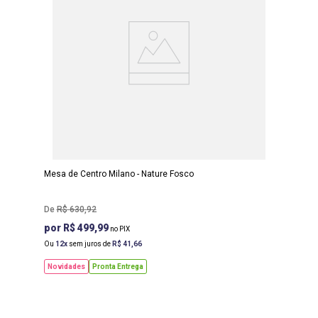
LARGURA
:
93 CM
PROF
:
57 CM
ALTURA
:
35 CM
Mesa de Centro Milano - Nature Fosco
R$
630
,
92
R$ 499,99
Ou
12
sem juros de
R$
41
,
66
Novidades
Pronta Entrega