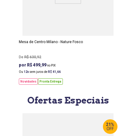
LARGURA
:
93 CM
PROF
:
57 CM
ALTURA
:
35 CM
Mesa de Centro Milano - Nature Fosco
R$
630
,
92
R$ 499,99
Ou
12
sem juros de
R$
41
,
66
Novidades
Pronta Entrega
Ofertas Especiais
21%
OFF