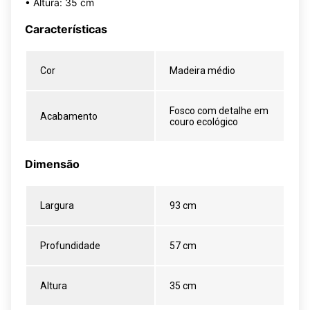
• Altura: 35 cm
Características
Cor
Madeira médio
Fosco com detalhe em
Acabamento
couro ecológico
Dimensão
Largura
93 cm
Profundidade
57 cm
Altura
35 cm