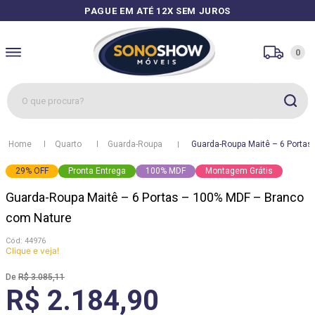
PAGUE EM ATÉ 12X SEM JUROS
0
O que procura?
1
º
sofás
Quarto
Guarda-Roupa
Guarda-Roupa Maitê – 6 Porta
2
º
guarda roupa
29
%
OFF
Pronta Entrega
100% MDF
Montagem Grátis
3
º
cozinhas
Guarda-Roupa Maitê – 6 Portas – 100% MDF – Branco
4
º
sofá
com Nature
5
º
apolo
:
44976
Clique e veja!
6
º
mesa
R$
3
.
085
,
11
7
º
cozinha módulos
R$ 2.184,90
8
º
box