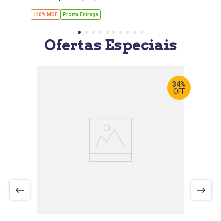
100% MDF
Pronta Entrega
Ofertas Especiais
34%
OFF
LARGURA
:
265 CM
PROF
:
58 CM
ALTURA
:
231 CM