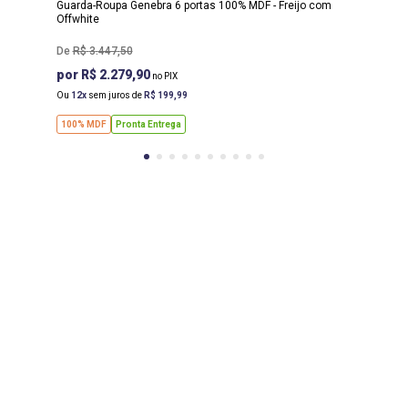
Guarda-Roupa Genebra 6 portas 100% MDF - Freijo com
Offwhite
R$
3
.
447
,
50
R$ 2.279,90
Ou
12
sem juros de
R$
199
,
99
100% MDF
Pronta Entrega