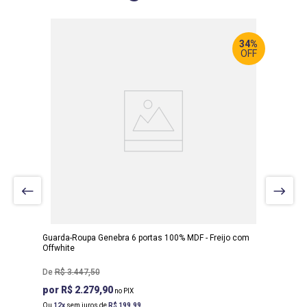
34%
OFF
LARGURA
:
265 CM
PROF
:
58 CM
ALTURA
:
231 CM
Guarda-Roupa Genebra 6 portas 100% MDF - Freijo com
Offwhite
R$
3
.
447
,
50
R$ 2.279,90
Ou
12
sem juros de
R$
199
,
99