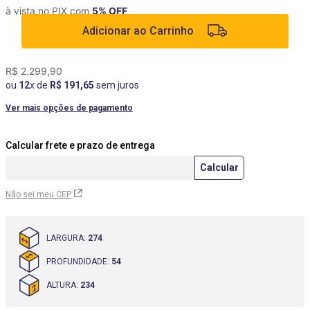
à vista no PIX com
5
% OFF
9
º
rack
Adicionar ao Carrinho
10
º
cômoda
R$
2
.
299
,
90
ou
12
x de
R$
191
,
65
sem juros
Ver mais opções de pagamento
Não sei meu CEP
LARGURA
:
274
PROFUNDIDADE
:
54
ALTURA
:
234