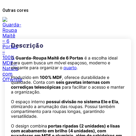
Outras cores
Descrição
O
Guarda-Roupa Maitê de 6 Portas
é a escolha ideal
para quem busca um móvel espaçoso, moderno e
elegante para organizar o
quarto
.
Produzido em
100% MDF
, oferece durabilidade e
qualidade. Conta com
seis gavetas internas com
corrediças telescópicas
para facilitar o acesso e manter
a organização.
O espaço interno
possui divisão no sistema Ele e Ela
,
otimizando a arrumação das roupas. Possui também
compartimento para roupas longas, garantindo
versatilidade.
O design combina
portas ripadas (2 unidades) e lisas
com acabamento em brilho (4 unidades), com
puxadores em MDF e alumínio, além de cabideiros em