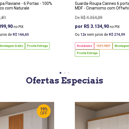
a Flaviane - 6 Portas - 100%
Guarda-Roupa Cannes 6 port
co com Naturale
MDF - Cinamomo com Offwhi
1
,
81
R$
4
.
354
,
09
899,90
R$ 3.134,90
uros de
R$
166
,
65
Ou
12
sem juros de
R$
274
,
99
Montagem Grátis
Pronta Entrega
Novidades
100% MDF
Montagem 
Pronta Entrega
Ofertas Especiais
19%
OFF