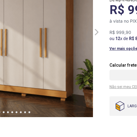
R$
1
.
439
,
7
R$ 9
à vista no PI
R$
999
,
90
ou
12
x de
R$
Ver mais opçõ
Não sei meu CE
LARG