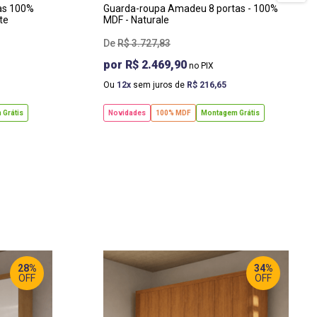
as 100%
Guarda-roupa Amadeu 8 portas - 100%
te
MDF - Naturale
R$
3
.
727
,
83
R$ 2.469,90
Ou
12
sem juros de
R$
216
,
65
Grátis
Novidades
100% MDF
Montagem Grátis
28%
34%
OFF
OFF