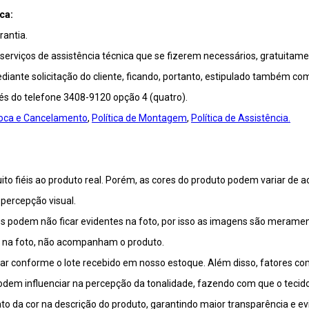
ca:
antia.
viços de assistência técnica que se fizerem necessários, gratuitamen
ante solicitação do cliente, ficando, portanto, estipulado também co
vés do telefone 3408-9120 opção 4 (quatro).
Troca e Cancelamento
,
Política de Montagem
,
Política de Assistência.
o fiéis ao produto real. Porém, as cores do produto podem variar de a
percepção visual.
 podem não ficar evidentes na foto, por isso as imagens são meramente
m na foto, não acompanham o produto.
riar conforme o lote recebido em nosso estoque. Além disso, fatores c
 podem influenciar na percepção da tonalidade, fazendo com que o tecid
o da cor na descrição do produto, garantindo maior transparência e ev