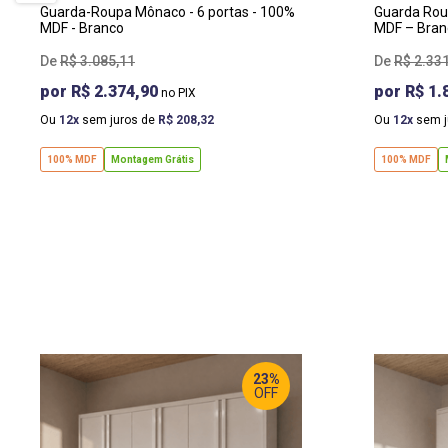
Guarda-Roupa Mônaco - 6 portas - 100%
Guarda Roup
MDF - Branco
MDF – Bran
R$
3
.
085
,
11
R$
2
.
33
R$ 2.374,90
R$ 1.
Ou
12
sem juros de
R$
208
,
32
Ou
12
sem j
100% MDF
Montagem Grátis
100% MDF
23%
OFF