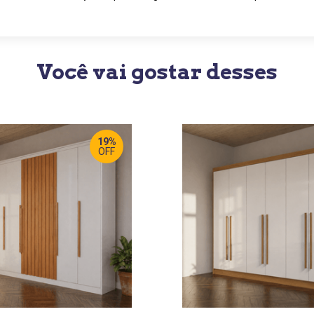
Você vai gostar desses
19%
OFF
RGURA
:
LARGURA
:
8 CM
278 CM
OF
:
PROF
:
 CM
68 CM
TURA
:
ALTURA
:
4 CM
240 CM