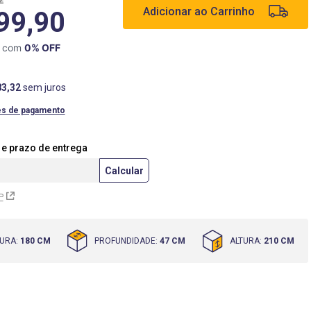
2
Adicionar ao Carrinho
99,90
X com
0
% OFF
83
,
32
sem juros
es de pagamento
P
URA
:
180 CM
PROFUNDIDADE
:
47 CM
ALTURA
:
210 CM