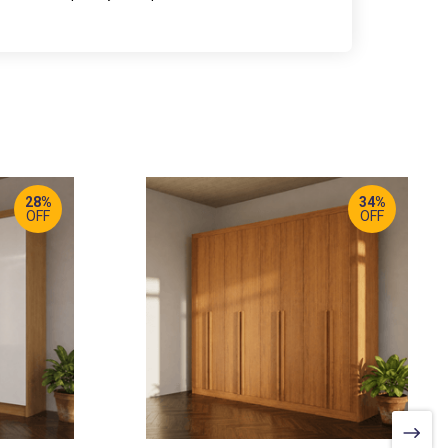
28%
34%
OFF
OFF
LARGURA
:
274 CM
PROF
:
56 CM
ALTURA
:
233 CM