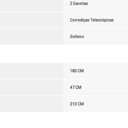
2 Gavetas
Corrediças Telescópicas
Solteiro
180 CM
47 CM
210 CM