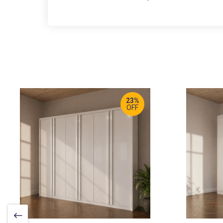
23%
OFF
LARGURA
:
LA
273 CM
23
PROF
:
PR
54 CM
53
ALTURA
:
AL
234 CM
23