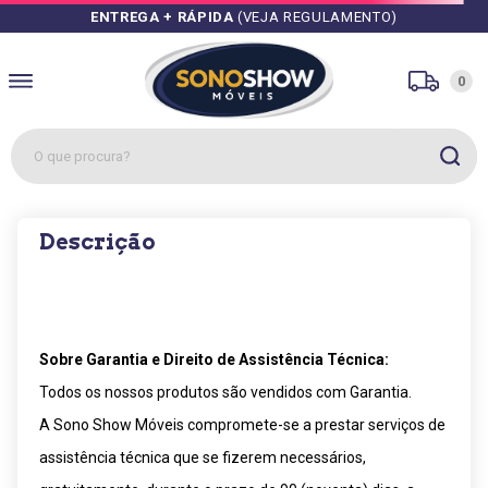
ENTREGA + RÁPIDA
(VEJA REGULAMENTO)
0
O que procura?
1
º
sofás
Descrição
2
º
guarda roupa
3
º
cozinhas
4
º
sofá
5
º
apolo
Sobre Garantia e Direito de Assistência Técnica:
Todos os nossos produtos são vendidos com Garantia.
6
º
mesa
A Sono Show Móveis compromete-se a prestar serviços de
7
º
cozinha módulos
assistência técnica que se fizerem necessários,
8
º
rack