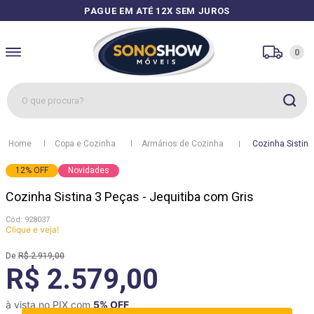
PAGUE EM ATÉ 12X SEM JUROS
0
O que procura?
1
º
sofás
Copa e Cozinha
Armários de Cozinha
Cozinha Sistina
2
º
guarda roupa
12
%
OFF
Novidades
3
º
cozinhas
Cozinha Sistina 3 Peças - Jequitiba com Gris
4
º
sofá
:
928037
5
º
apolo
Clique e veja!
6
º
mesa
R$
2
.
919
,
00
R$ 2.579,00
7
º
cozinha módulos
8
º
rack
à vista no PIX com
5
% OFF