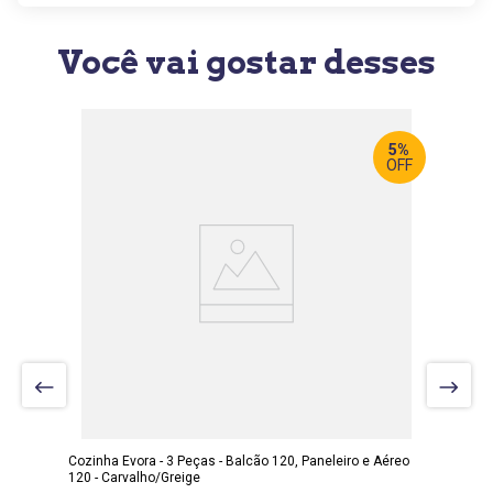
Você vai gostar desses
5%
OFF
LARGURA
:
190 CM
PROF
:
52 CM
ALTURA
:
228 CM
Cozinha Evora - 3 Peças - Balcão 120, Paneleiro e Aéreo
120 - Carvalho/Greige