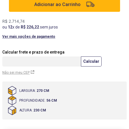
Adicionar ao Carrinho
9
º
box
10
º
cômoda
R$
2
.
714
,
74
ou
12
x de
R$
226
,
22
sem juros
Ver mais opções de pagamento
Não sei meu CEP
LARGURA
:
270 CM
PROFUNDIDADE
:
56 CM
ALTURA
:
230 CM