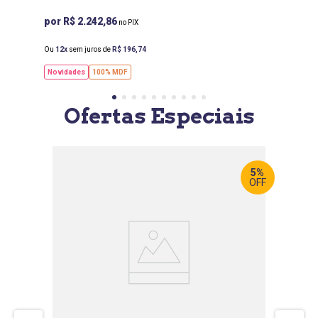
R$ 2.242,86
Ou
12
sem juros de
R$
196
,
74
Novidades
100% MDF
Ofertas Especiais
5%
OFF
LARGURA
:
190 CM
PROF
: