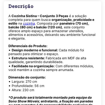
Descrição
A
Cozinha Sistina – Conjunto 3 Peças
é a solução
completa para quem busca
organização, praticidade e
estilo
na
cozinha
. Composta por
paneleiro (70 cm),
balcão (80 cm) e balcão (120 cm)
, este conjunto
oferece amplo espaço para armazenar utensílios,
alimentos e acessórios, deixando seu ambiente funcional
e elegante.
Diferenciais do Produto:
•
Design moderno e funcional:
Cada módulo foi
pensado para otimizar o espaço.
•
Estrutura resistente:
Fabricada em MDF de alta
qualidade, garantindo durabilidade.
•
Facilidade na organização:
Com diferentes módulos,
você mantém a cozinha sempre arrumada.
Dimensão do conjunto:
•
Largura: 270 cm
•
Profundidade: 56 cm
•
Altura: 230 cm
*O produto será totalmente montado pela equipe da
Sono Show Móveis; entretanto, a fixação em paredes
ou com suportes é de responsabilidade exclusiva do