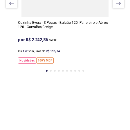
52 CM
ALTURA
:
228 CM
Cozinha Evora - 3 Peças - Balcão 120, Paneleiro e Aéreo
120 - Carvalho/Greige
R$ 2.242,86
Ou
12
sem juros de
R$
196
,
74
Novidades
100% MDF