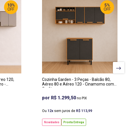
10%
5%
OFF
OFF
LARGURA
:
200 CM
PROF
:
53 CM
reo 120,
Cozinha Garden - 3 Peças - Balcão 80,
ro -
Aéreo 80 e Aéreo 120 - Cinamomo com
Grafite
R$ 1.299,50
Ou
12
sem juros de
R$
113
,
99
Novidades
Pronta Entrega