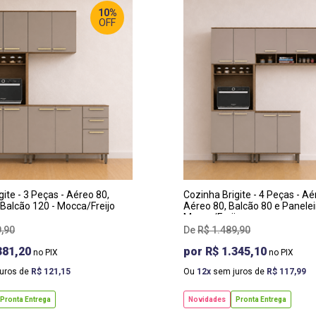
10%
OFF
RGURA
:
LARGURA
:
0 CM
270 CM
OF
:
PROF
:
 CM
54 CM
TURA
:
ALTURA
:
0 CM
220 CM
gite - 3 Peças - Aéreo 80,
Cozinha Brigite - 4 Peças - Aé
 Balcão 120 - Mocca/Freijo
Aéreo 80, Balcão 80 e Panelei
Mocca/Freijo
9
,
90
R$
1
.
489
,
90
381,20
R$ 1.345,10
uros de
R$
121
,
15
Ou
12
sem juros de
R$
117
,
99
Pronta Entrega
Novidades
Pronta Entrega