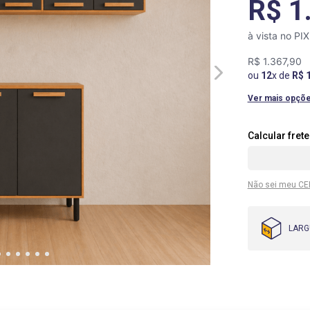
R$ 1
à vista no PI
R$
1
.
367
,
90
ou
12
x de
R$
Ver mais opçõ
Não sei meu CE
LARG