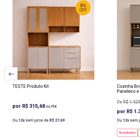
5%
OFF
LA
19
PR
54
AL
22
TESTE Produto Kit
Cozinha Bri
Paneleiro e
R$
1
.
52
R$ 315,68
R$ 1.
Ou
12
sem juros de
R$
27
,
69
Ou
12
sem j
Novidades