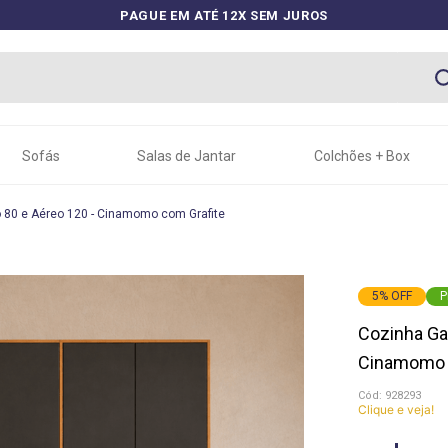
PAGUE EM ATÉ 12X SEM JUROS
Sofás
Salas de Jantar
Colchões + Box
o 80 e Aéreo 120 - Cinamomo com Grafite
5
%
OFF
P
Cozinha Gar
Cinamomo 
:
928293
Clique e veja!