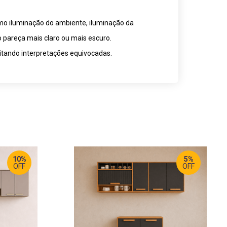
omo iluminação do ambiente, iluminação da
o pareça mais claro ou mais escuro.
itando interpretações equivocadas.
10%
5%
OFF
OFF