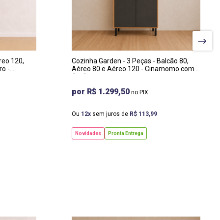
LARGURA
:
200 CM
PROF
:
53 CM
reo 120,
Cozinha Garden - 3 Peças - Balcão 80,
ro -
Aéreo 80 e Aéreo 120 - Cinamomo com
Grafite
R$ 1.299,50
Ou
12
sem juros de
R$
113
,
99
Novidades
Pronta Entrega