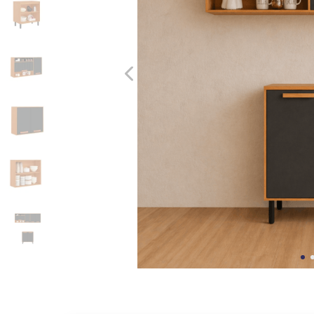
10
º
cômoda