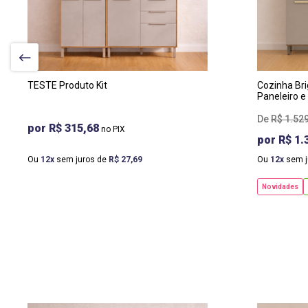
LA
19
PR
54
AL
22
TESTE Produto Kit
Cozinha Bri
Paneleiro e
R$
1
.
52
R$ 315,68
R$ 1.
Ou
12
sem juros de
R$
27
,
69
Ou
12
sem j
Novidades