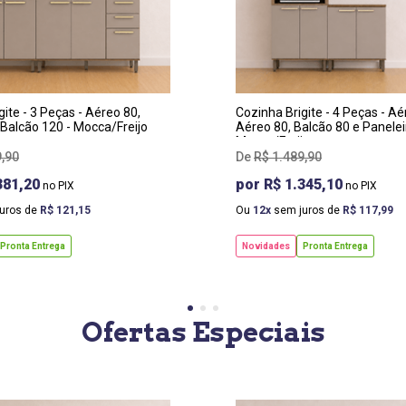
RGURA
:
LARGURA
:
0 CM
270 CM
OF
:
PROF
:
 CM
54 CM
TURA
:
ALTURA
:
0 CM
220 CM
gite - 3 Peças - Aéreo 80,
Cozinha Brigite - 4 Peças - Aé
 Balcão 120 - Mocca/Freijo
Aéreo 80, Balcão 80 e Panelei
Mocca/Freijo
9
,
90
R$
1
.
489
,
90
381,20
R$ 1.345,10
uros de
R$
121
,
15
Ou
12
sem juros de
R$
117
,
99
Pronta Entrega
Novidades
Pronta Entrega
Ofertas Especiais