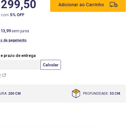
.299,50
Adicionar ao Carrinho
X com
5
% OFF
113
,
99
sem juros
es de pagamento
P
URA
:
200 CM
PROFUNDIDADE
:
53 CM