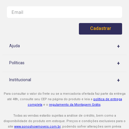
Cadastrar
+
Ajuda
Central de Atendimento
+
Políticas
Rastrear meu pedido
Políticas de Privacidade
Como Comprar
+
Institucional
Políticas de Entrega
Cupons e Promoções
Quem Somos
Políticas de Montagem
Para consultar o valor do frete ou se a mercadoria ofertada faz parte da entrega
Formas de Pagamento
Nossas Lojas
até 48h, consulte seu CEP na página do produto e leia a
política de entrega
Políticas de Assistência Técnica
completa
e o
regulamento da Montagem Grátis
.
Procon-RJ
Sono Show é Confiável
Políticas de Troca / Cancelamento
Todas as vendas estarão sujeitas a análise de crédito, bem como a
Faça seu Cartão Mastercard
disponibilidade do produto em estoque. Preços e condições exclusivos para o
site
www.sonoshowmoveis.com.br
, podendo sofrer alterações sem prévia