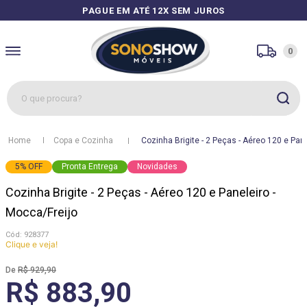
PAGUE EM ATÉ 12X SEM JUROS
0
O que procura?
1
º
sofás
Copa e Cozinha
Cozinha Brigite - 2 Peças - Aéreo 120 e Pane
2
º
guarda roupa
5
%
OFF
Pronta Entrega
Novidades
3
º
cozinhas
Cozinha Brigite - 2 Peças - Aéreo 120 e Paneleiro -
4
º
sofá
Mocca/Freijo
5
º
apolo
:
928377
Clique e veja!
6
º
mesa
R$
929
,
90
7
º
cozinha módulos
R$ 883,90
8
º
box