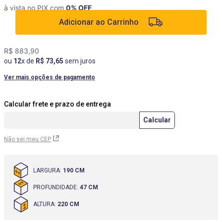
à vista no PIX com
0
% OFF
9
º
rack
Adicionar ao Carrinho
10
º
cômoda
R$
883
,
90
ou
12
x de
R$
73
,
65
sem juros
Ver mais opções de pagamento
Não sei meu CEP
LARGURA
:
190 CM
PROFUNDIDADE
:
47 CM
ALTURA
:
220 CM