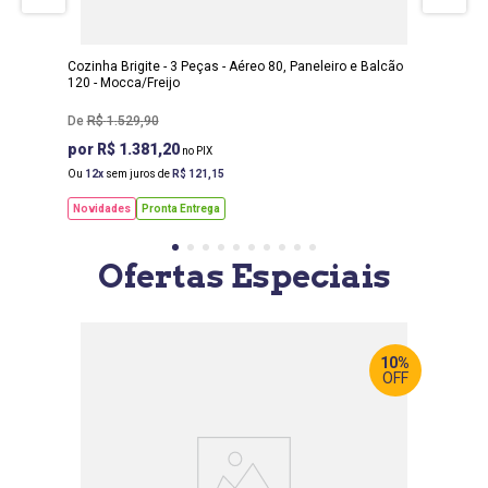
ALTURA
:
220 CM
Cozinha Brigite - 3 Peças - Aéreo 80, Paneleiro e Balcão
120 - Mocca/Freijo
R$
1
.
529
,
90
R$ 1.381,20
Ou
12
sem juros de
R$
121
,
15
Novidades
Pronta Entrega
Ofertas Especiais
10%
OFF