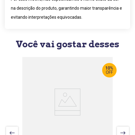
na descrição do produto, garantindo maior transparência e
evitando interpretações equivocadas.
Você vai gostar desses
10%
OFF
LARGURA
:
190 CM
PROF
:
54 CM