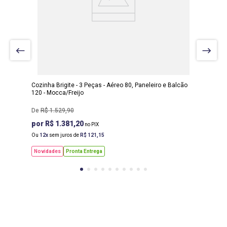
LARGURA
:
190 CM
PROF
:
54 CM
ALTURA
:
220 CM
Cozinha Brigite - 3 Peças - Aéreo 80, Paneleiro e Balcão
120 - Mocca/Freijo
R$
1
.
529
,
90
R$ 1.381,20
Ou
12
sem juros de
R$
121
,
15
Novidades
Pronta Entrega