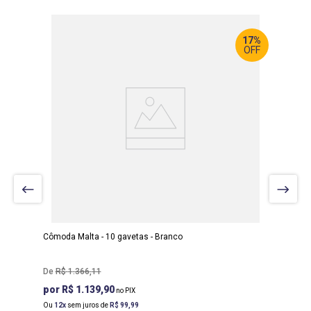
17%
OFF
LARGURA
:
135 CM
PROF
:
44 CM
ALTURA
:
126 CM
Cômoda Malta - 10 gavetas - Branco
R$
1
.
366
,
11
R$ 1.139,90
Ou
12
sem juros de
R$
99
,
99