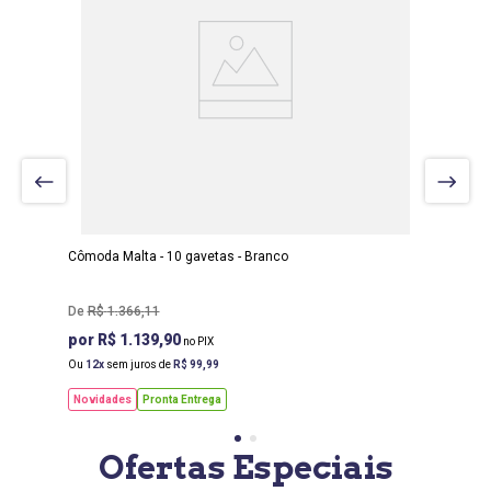
LARGURA
:
135 CM
PROF
:
44 CM
ALTURA
:
126 CM
Cômoda Malta - 10 gavetas - Branco
R$
1
.
366
,
11
R$ 1.139,90
Ou
12
sem juros de
R$
99
,
99
Novidades
Pronta Entrega
Ofertas Especiais