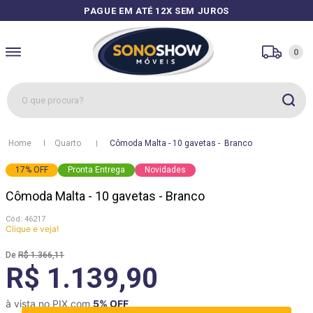
PAGUE EM ATÉ 12X SEM JUROS
0
O que procura?
1
º
sofás
Quarto
Cômoda Malta - 10 gavetas -  Branco
2
º
guarda roupa
17
%
OFF
Pronta Entrega
Novidades
3
º
cozinhas
Cômoda Malta - 10 gavetas - Branco
4
º
sofá
:
46217
5
º
apolo
Clique e veja!
6
º
mesa
R$
1
.
366
,
11
R$ 1.139,90
7
º
cozinha módulos
8
º
rack
à vista no PIX com
5
% OFF