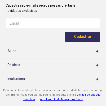
Cadastrar
+
Ajuda
Central de Atendimento
+
Políticas
Rastrear meu pedido
Políticas de Privacidade
Como Comprar
+
Institucional
Políticas de Entrega
Cupons e Promoções
Quem Somos
Políticas de Montagem
Para consultar o valor do frete ou se a mercadoria ofertada faz parte da entrega
Formas de Pagamento
Nossas Lojas
até 48h, consulte seu CEP na página do produto e leia a
política de entrega
Políticas de Assistência Técnica
completa
e o
regulamento da Montagem Grátis
.
Procon-RJ
Sono Show é Confiável
Políticas de Troca / Cancelamento