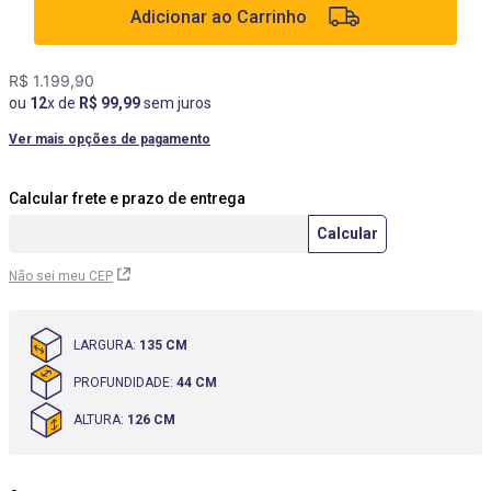
Adicionar ao Carrinho
9
º
box
10
º
cômoda
R$
1
.
199
,
90
ou
12
x de
R$
99
,
99
sem juros
Ver mais opções de pagamento
Não sei meu CEP
LARGURA
:
135 CM
PROFUNDIDADE
:
44 CM
ALTURA
:
126 CM