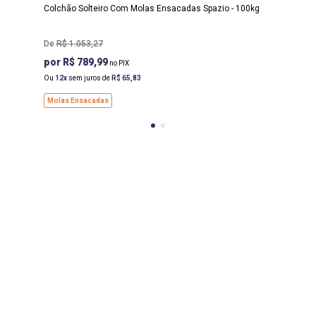
Colchão Solteiro Com Molas Ensacadas Spazio - 100kg
R$
1
.
053
,
27
R$ 789,99
Ou
12
sem juros de
R$
65
,
83
Molas Ensacadas