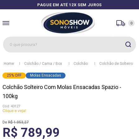
PAGUE EM ATÉ 12X SEM JUROS
0
O que procura?
1
º
sofás
Colchão / Cama / Box
Colchão
Colchão de Solteiro
2
º
guarda roupa
25
%
OFF
Molas Ensacadas
3
º
cozinhas
Colchão Solteiro Com Molas Ensacadas Spazio -
4
º
sofá
100kg
5
º
apolo
:
43127
Clique e veja!
6
º
mesa
R$
1
.
053
,
27
7
º
cozinha módulos
R$ 789,99
8
º
box