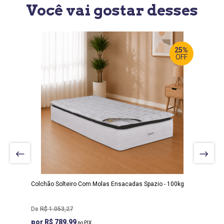
Você vai gostar desses
25%
OFF
LARGURA
:
188 CM
PROF
:
88 CM
ALTURA
:
30 CM
Colchão Solteiro Com Molas Ensacadas Spazio - 100kg
R$
1
.
053
,
27
R$ 789,99