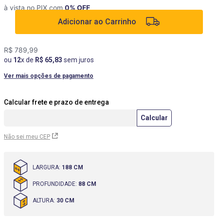
à vista no PIX com
0
% OFF
9
º
rack
Adicionar ao Carrinho
10
º
cômoda
R$
789
,
99
ou
12
x de
R$
65
,
83
sem juros
Ver mais opções de pagamento
Não sei meu CEP
LARGURA
:
188 CM
PROFUNDIDADE
:
88 CM
ALTURA
:
30 CM