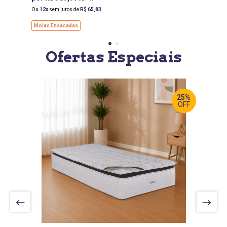
Ou
12
sem juros de
R$
65
,
83
Molas Ensacadas
Ofertas Especiais
25%
OFF
LARGURA
:
188 CM
PROF
:
88 CM
ALTURA
:
30 CM