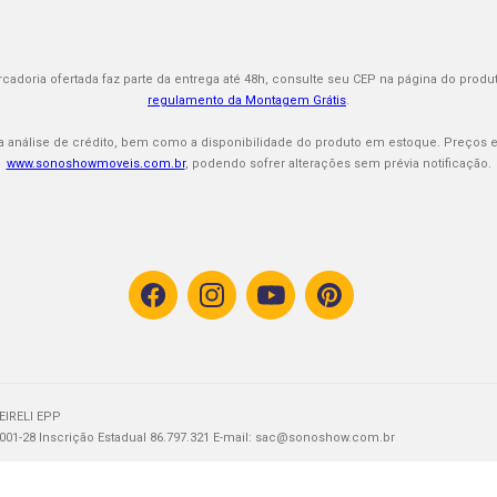
rcadoria ofertada faz parte da entrega até 48h, consulte seu CEP na página do produt
regulamento da Montagem Grátis
.
 a análise de crédito, bem como a disponibilidade do produto em estoque. Preços e
www.sonoshowmoveis.com.br
, podendo sofrer alterações sem prévia notificação.
EIRELI EPP
001-28 Inscrição Estadual 86.797.321 E-mail:
sac@sonoshow.com.br