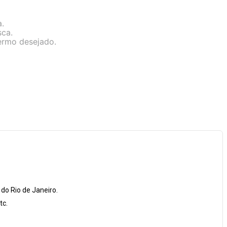
a.
sca.
termo desejado.
o Rio de Janeiro.
tc.