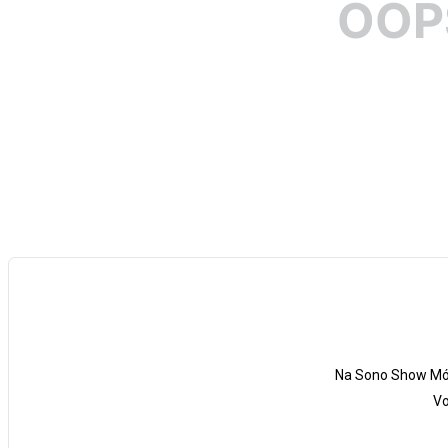
OOP
Na Sono Show Móv
Vo