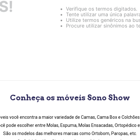
S!
Verifique os termos digitados.
Tente utilizar uma única palavr
Utilize termos genéricos na bu
Procure utilizar sinônimos ao 
Conheça os móveis Sono Show
eis você encontra a maior variedade de Camas, Cama Box e Colchões d
cê pode escolher entre Molas, Espuma, Molas Ensacadas, Ortopédico e
São os modelos das melhores marcas como Ortobom, Paropas, etc.