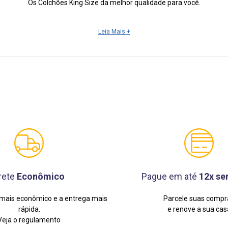
Os Colchões King Size da melhor qualidade para você.
Leia Mais +
rete
Econômico
Pague em até
12x se
mais econômico e a entrega mais
Parcele suas compr
rápida.
e renove a sua cas
Veja o regulamento