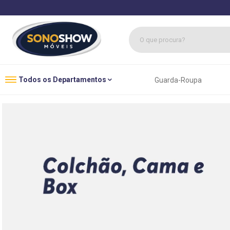
O que procura?
1
º
sofás
Todos os Departamentos
Guarda-Roupa
2
º
guarda roupa
3
º
cozinhas
4
º
sofá
5
º
apolo
6
º
mesa
7
º
cozinha módulos
8
º
rack
9
º
box