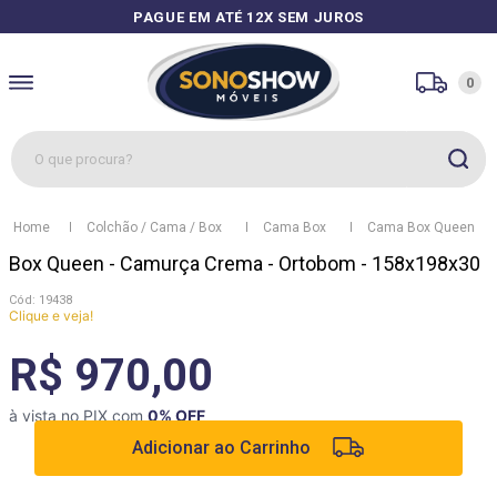
PAGUE EM ATÉ 12X SEM JUROS
0
O que procura?
1
º
sofás
Colchão / Cama / Box
Cama Box
Cama Box Queen
2
º
guarda roupa
Box Queen - Camurça Crema - Ortobom - 158x198x30
3
º
cozinhas
:
19438
Clique e veja!
4
º
sofá
R$ 970,00
5
º
apolo
6
º
mesa
à vista no PIX com
0
% OFF
7
º
cozinha módulos
Adicionar ao Carrinho
8
º
box