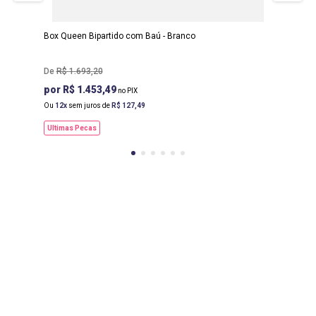
ALTURA
:
40 CM
Box Queen Bipartido com Baú - Branco
R$
1
.
693
,
20
R$ 1.453,49
Ou
12
sem juros de
R$
127
,
49
Ultimas Pecas