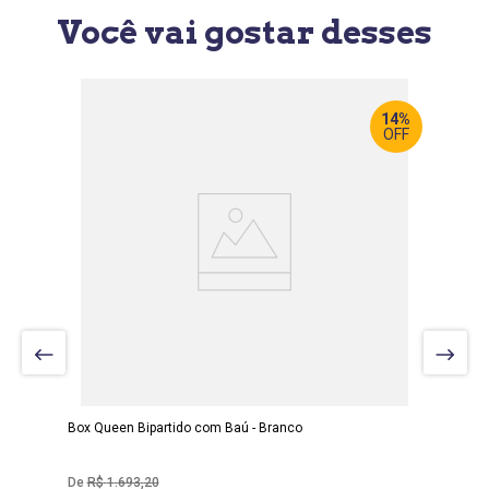
Você vai gostar desses
14%
OFF
LARGURA
:
158 CM
PROF
:
198 CM
ALTURA
:
40 CM
Box Queen Bipartido com Baú - Branco
R$
1
.
693
,
20