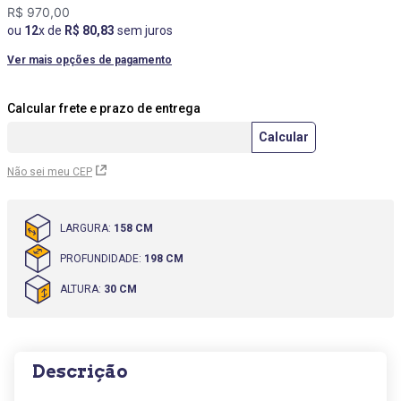
R$
970
,
00
9
º
cômoda
ou
12
x de
R$
80
,
83
sem juros
10
º
mesas cadeiras
Ver mais opções de pagamento
Não sei meu CEP
LARGURA
:
158 CM
PROFUNDIDADE
:
198 CM
ALTURA
:
30 CM
Descrição