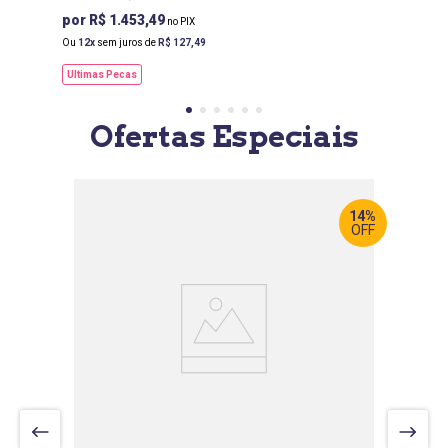
R$ 1.453,49
Ou
12
sem juros de
R$
127
,
49
Ultimas Pecas
Ofertas Especiais
14%
OFF
LARGURA
:
158 CM
PROF
:
198 CM