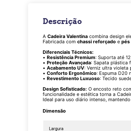
Descrição
A
Cadeira Valentina
combina design ele
Fabricada com
chassi reforçado
e
pés
Diferenciais Técnicos:
•
Resistência Premium
: Suporta até 1
•
Proteção Avançada
: Sapata plástica
•
Acabamento UV
: Verniz ultra violet
•
Conforto Ergonômico
: Espuma D20 n
•
Revestimento Luxuoso
: Tecido sued
Design Sofisticado:
O encosto reto com
funcionalidade e estética torna a Cade
Ideal para uso diário intenso, mantendo
Dimensão
Largura