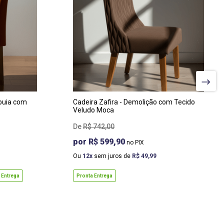
LARGURA
:
47 CM
PROF
:
66,5 CM
ALTURA
:
100 CM
mbuia com
Cadeira Zafira - Demolição com Tecido
Veludo Moca
R$
742
,
00
R$ 599,90
Ou
12
sem juros de
R$
49
,
99
 Entrega
Pronta Entrega