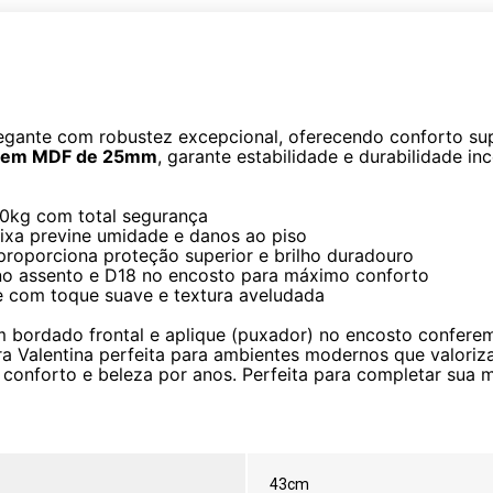
gante com robustez excepcional, oferecendo conforto su
 em MDF de 25mm
, garante estabilidade e durabilidade in
20kg com total segurança
 fixa previne umidade e danos ao piso
a proporciona proteção superior e brilho duradouro
o assento e D18 no encosto para máximo conforto
e com toque suave e textura aveludada
 bordado frontal e aplique (puxador) no encosto confere
ira Valentina perfeita para ambientes modernos que valoriz
 conforto e beleza por anos. Perfeita para completar sua m
43cm