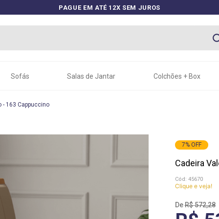
PAGUE EM ATÉ 12X SEM JUROS
Sofás
Salas de Jantar
Colchões + Box
o - 163 Cappuccino
7
%
OFF
Cadeira Va
:
45670
Clique e veja!
R$
572
,
28