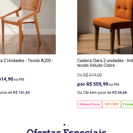
RGURA
:
LARGURA
:
 CM
42 CM
OF
:
PROF
:
 CM
56 CM
TURA
:
ALTURA
:
 CM
102 CM
a 2 Unidades - Tecido A200 -
Cadeira Clara 2 unidades - I
tecido Veludo Cobre
R$
574
,
00
614,90
R$ 559,99
uros de
R$
141
,
65
Ou
12
sem juros de
R$
46
,
66
Ultimas Pecas
100% MDF
Pronta
Ofertas Especiais