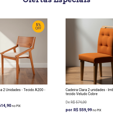
5%
OFF
RGURA
:
LARGURA
:
 CM
42 CM
OF
:
PROF
:
 CM
56 CM
TURA
:
ALTURA
:
 CM
102 CM
a 2 Unidades - Tecido A200 -
Cadeira Clara 2 unidades - I
tecido Veludo Cobre
R$
574
,
00
614,90
R$ 559,99