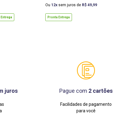
Ou
12
sem juros de
R$
49
,
99
 Entrega
Pronta Entrega
m juros
Pague com
2 cartões
as
Facilidades de pagamento
a
para você