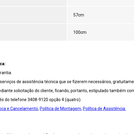
57cm
100cm
ca:
antia.
viços de assistência técnica que se fizerem necessários, gratuitamen
ante solicitação do cliente, ficando, portanto, estipulado também co
vés do telefone 3408-9120 opção 4 (quatro).
Troca e Cancelamento
,
Política de Montagem
,
Política de Assistência.