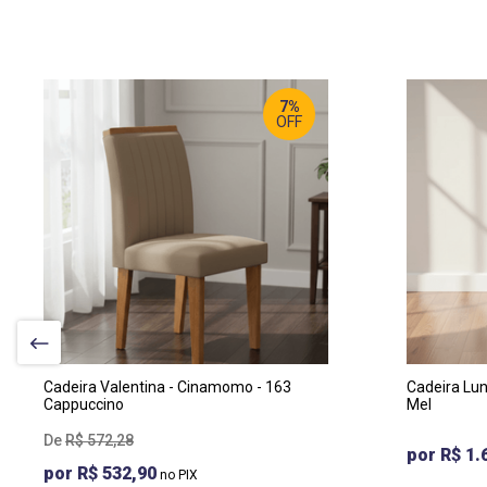
7%
OFF
LARGURA
:
LA
43CM
46
PROF
:
PR
57CM
54
ALTURA
:
AL
100CM
90
Cadeira Valentina - Cinamomo - 163
Cadeira Lun
Cappuccino
Mel
R$
572
,
28
R$ 1.
R$ 532,90