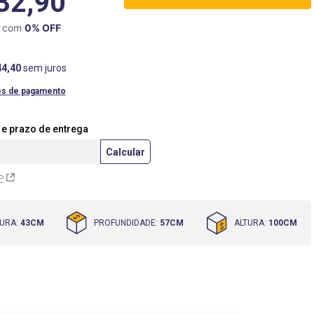
32,90
X com
0
% OFF
44
,
40
sem juros
es de pagamento
P
URA
:
43CM
PROFUNDIDADE
:
57CM
ALTURA
:
100CM