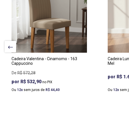
LARGURA
:
LA
43CM
46
PROF
:
PR
57CM
54
ALTURA
:
AL
100CM
90
Cadeira Valentina - Cinamomo - 163
Cadeira Lun
Cappuccino
Mel
R$
572
,
28
R$ 1.
R$ 532,90
Ou
12
sem juros de
R$
44
,
40
Ou
12
sem j