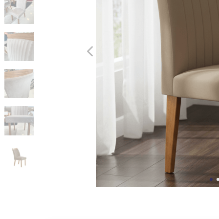
10
º
cômoda