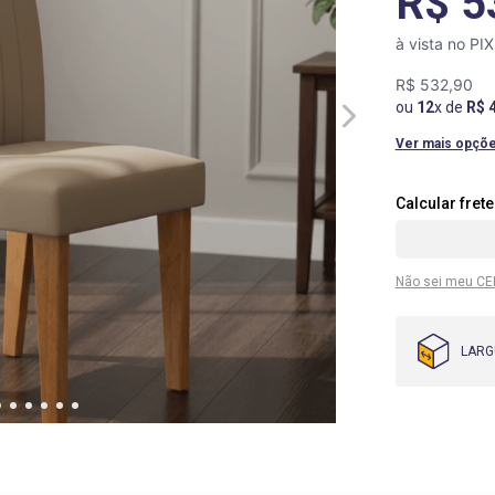
R$ 5
à vista no PI
R$
532
,
90
ou
12
x de
R$
Ver mais opçõ
Não sei meu CE
LARG