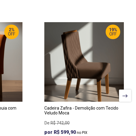
2%
19%
OFF
OFF
LARGURA
:
47 CM
PROF
:
66,5 CM
ALTURA
:
100 CM
mbuia com
Cadeira Zafira - Demolição com Tecido
Veludo Moca
R$
742
,
00
R$ 599,90