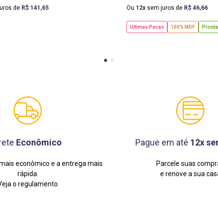
uros de
R$
141
,
65
Ou
12
sem juros de
R$
46
,
66
Ultimas Pecas
100% MDF
Pronta
rete
Econômico
Pague em até
12x se
mais econômico e a entrega mais
Parcele suas compr
rápida.
e renove a sua cas
Veja o regulamento