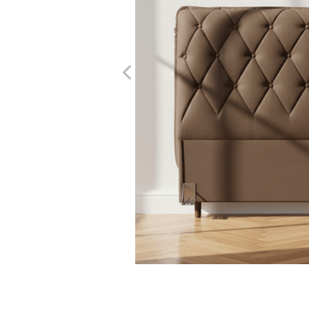
10
º
cômoda