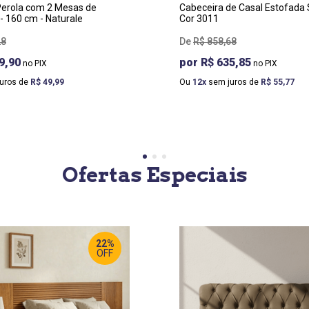
Perola com 2 Mesas de
Cabeceira de Casal Estofada Sofistic -
- 160 cm - Naturale
Cor 3011
28
R$
858
,
68
9,90
R$ 635,85
uros de
R$
49
,
99
Ou
12
sem juros de
R$
55
,
77
Ofertas Especiais
22%
OFF