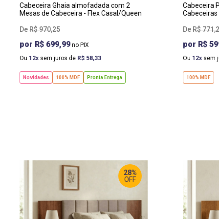
Cabeceira Ghaia almofadada com 2
Cabeceira 
Mesas de Cabeceira - Flex Casal/Queen
Cabeceiras 
R$
970
,
25
R$
771
,
R$ 699,99
R$ 59
Ou
12
sem juros de
R$
58
,
33
Ou
12
sem j
Novidades
100% MDF
Pronta Entrega
100% MDF
28%
OFF