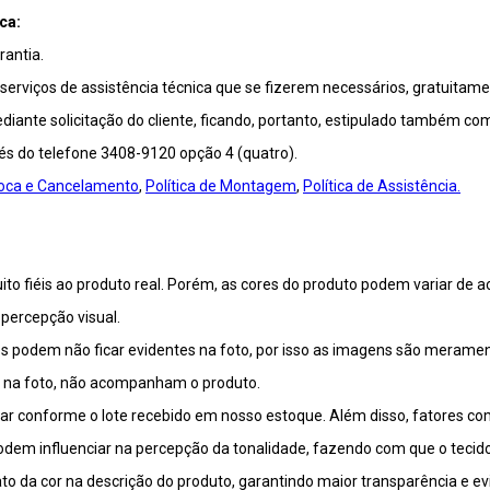
ca:
antia.
viços de assistência técnica que se fizerem necessários, gratuitamen
ante solicitação do cliente, ficando, portanto, estipulado também co
vés do telefone 3408-9120 opção 4 (quatro).
Troca e Cancelamento
,
Política de Montagem
,
Política de Assistência.
o fiéis ao produto real. Porém, as cores do produto podem variar de a
percepção visual.
 podem não ficar evidentes na foto, por isso as imagens são meramente
m na foto, não acompanham o produto.
riar conforme o lote recebido em nosso estoque. Além disso, fatores c
 podem influenciar na percepção da tonalidade, fazendo com que o tecid
o da cor na descrição do produto, garantindo maior transparência e ev