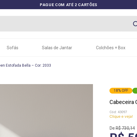
PAGUE COM ATÉ 2 CARTÕES
Sofás
Salas de Jantar
Colchões + Box
en Estofada Bella – Cor: 2033
18
%
OFF
Cabeceira 
:
43097
Clique e veja!
R$
730
,
14