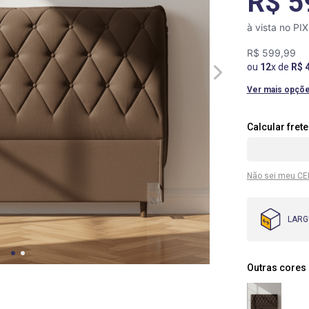
R$ 5
à vista no PI
R$
599
,
99
ou
12
x de
R$
Ver mais opçõ
Não sei meu CE
LARG
Outras cores