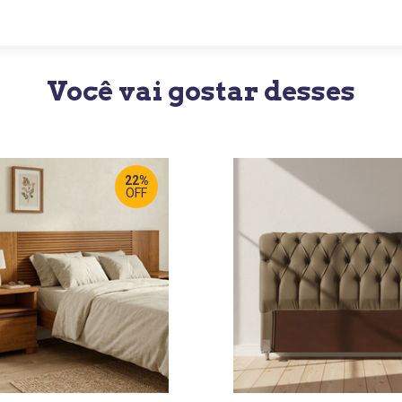
Você vai gostar desses
22%
OFF
RGURA
:
LARGURA
:
0 CM / 270 CM
144 CM
OF
:
PROF
:
 CM
24 CM
TURA
:
ALTURA
:
6 CM
128 CM