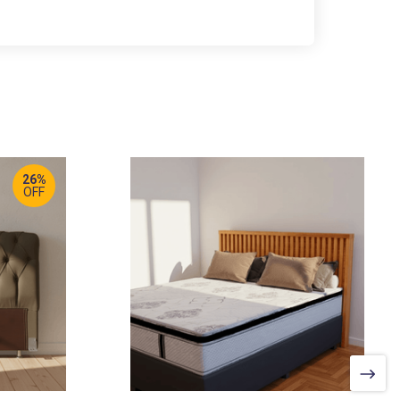
26%
OFF
LARGURA
:
180 CM
PROF
:
6 CM
ALTURA
:
122 CM