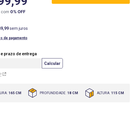
99,99
X com
0
% OFF
49
,
99
sem juros
es de pagamento
P
URA
:
165 CM
PROFUNDIDADE
:
18 CM
ALTURA
:
115 CM