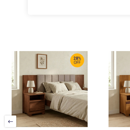
28%
OFF
LARGURA
:
LA
243 CM
25
PROF
:
PR
35 CM
35
ALTURA
:
AL
106 CM
10