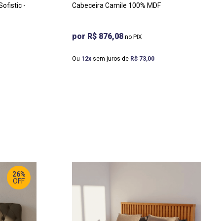
Cabeceira Camile 100% MDF
R$ 876,08
Ou
12
sem juros de
R$
73
,
00
26%
OFF