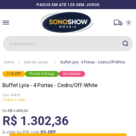
PAGUE EM ATÉ 12X SEM JUROS
0
O que procura?
1
º
sofás
Sala de Jantar
Buffet Lyra - 4 Portas - Cedro/Off-White
2
º
guarda roupa
11
%
OFF
Pronta Entrega
Novidades
3
º
cozinhas
Buffet Lyra - 4 Portas - Cedro/Off-White
4
º
sofá
:
46478
5
º
apolo
Clique e veja!
6
º
mesa
R$
1
.
459
,
24
R$ 1.302,36
7
º
cozinha módulos
8
º
box
à vista no PIX com
5
% OFF