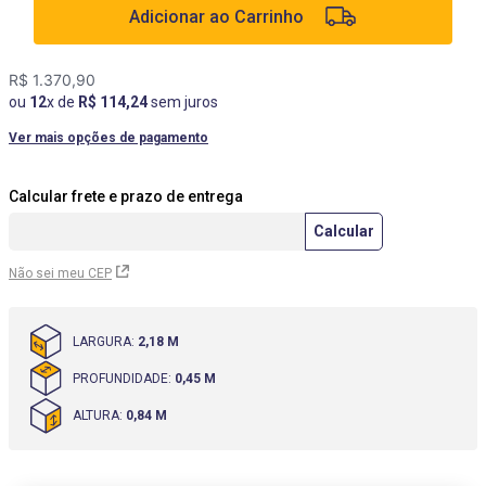
Adicionar ao Carrinho
9
º
rack
10
º
cômoda
R$
1
.
370
,
90
ou
12
x de
R$
114
,
24
sem juros
Ver mais opções de pagamento
Não sei meu CEP
LARGURA
:
2,18 M
PROFUNDIDADE
:
0,45 M
ALTURA
:
0,84 M