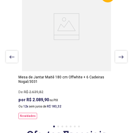
LARGURA
:
90 CM
PROF
:
180 CM
ALTURA
:
80 CM
Mesa de Jantar Maitê 180 cm Offwhite + 6 Cadeiras
Nogal/3031
R$
2
.
639
,
82
R$ 2.089,90
Ou
12
sem juros de
R$
183
,
32
Novidades