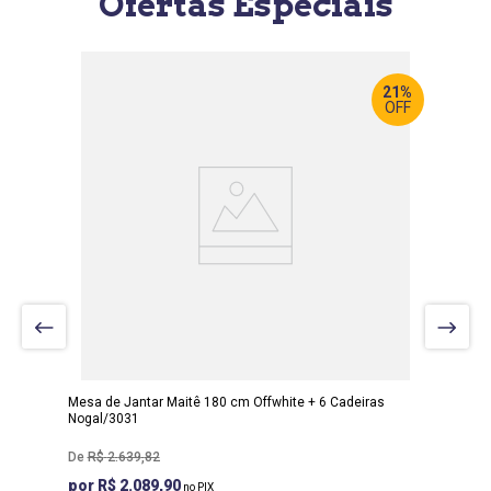
Ofertas Especiais
21%
OFF
LARGURA
:
90 CM
PROF
:
180 CM
ALTURA
:
80 CM
Mesa de Jantar Maitê 180 cm Offwhite + 6 Cadeiras
Nogal/3031
R$
2
.
639
,
82
R$ 2.089,90