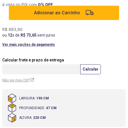
à vista no PIX com
0
% OFF
9
º
cômoda
Adicionar ao Carrinho
10
º
mesas cadeiras
R$
883
,
90
ou
12
x de
R$
73
,
65
sem juros
Ver mais opções de pagamento
Não sei meu CEP
LARGURA
:
190 CM
PROFUNDIDADE
:
47 CM
ALTURA
:
220 CM