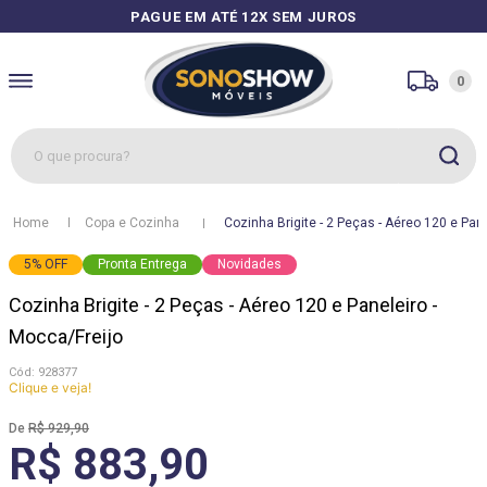
PAGUE EM ATÉ 12X SEM JUROS
0
O que procura?
1
º
sofás
Copa e Cozinha
Cozinha Brigite - 2 Peças - Aéreo 120 e Pane
2
º
guarda roupa
5
%
OFF
Pronta Entrega
Novidades
3
º
cozinhas
Cozinha Brigite - 2 Peças - Aéreo 120 e Paneleiro -
4
º
sofá
Mocca/Freijo
5
º
apolo
:
928377
Clique e veja!
6
º
mesa
R$
929
,
90
7
º
cozinha módulos
R$ 883,90
8
º
box