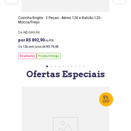
PROF
:
54 CM
Cozinha Brigite - 2 Peças - Aéreo 120 e Balcão 120 -
Mocca/Freijo
R$
939
,
90
R$ 892,90
Ou
12
sem juros de
R$
74
,
40
Novidades
Pronta Entrega
Ofertas Especiais
5%
OFF