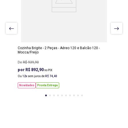
LARGURA
:
120 CM
PROF
:
54 CM
Cozinha Brigite - 2 Peças - Aéreo 120 e Balcão 120 -
Mocca/Freijo
R$
939
,
90
R$ 892,90
Ou
12
sem juros de
R$
74
,
40
Novidades
Pronta Entrega