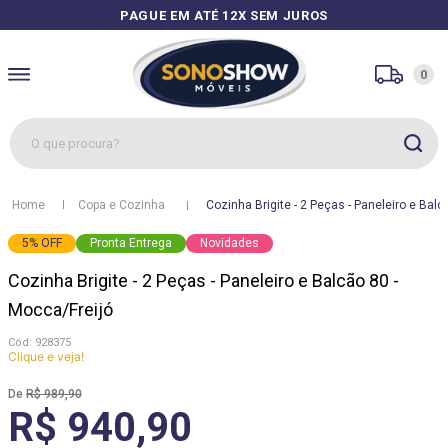
PAGUE EM ATÉ 12X SEM JUROS
0
O que procura?
1
º
sofás
Copa e Cozinha
Cozinha Brigite - 2 Peças - Paneleiro e Balc
2
º
guarda roupa
5
%
OFF
Pronta Entrega
Novidades
3
º
cozinhas
Cozinha Brigite - 2 Peças - Paneleiro e Balcão 80 -
4
º
sofá
Mocca/Freijó
5
º
apolo
:
928375
Clique e veja!
6
º
mesa
R$
989
,
90
7
º
cozinha módulos
R$ 940,90
8
º
rack