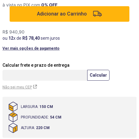
à vista no PIX com
0
% OFF
9
º
box
Adicionar ao Carrinho
10
º
cômoda
R$
940
,
90
ou
12
x de
R$
78
,
40
sem juros
Ver mais opções de pagamento
Não sei meu CEP
LARGURA
:
150 CM
PROFUNDIDADE
:
54 CM
ALTURA
:
220 CM