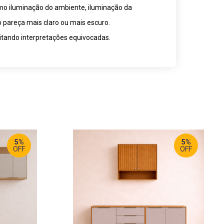
omo iluminação do ambiente, iluminação da
o pareça mais claro ou mais escuro.
itando interpretações equivocadas.
5%
5%
OFF
OFF