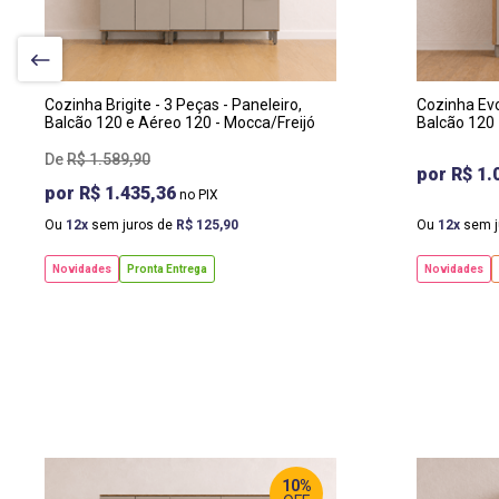
PROF
:
LA
54 CM
12
ALTURA
:
PR
220 CM
52
Cozinha Brigite - 3 Peças - Paneleiro,
Cozinha Evo
Balcão 120 e Aéreo 120 - Mocca/Freijó
Balcão 120 
R$
1
.
589
,
90
R$ 1.
R$ 1.435,36
Ou
12
sem juros de
R$
125
,
90
Ou
12
sem j
Novidades
Pronta Entrega
Novidades
10%