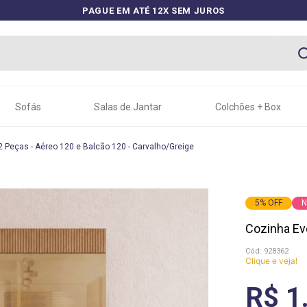
PAGUE EM ATÉ 12X SEM JUROS
Sofás
Salas de Jantar
Colchões + Box
2 Peças - Aéreo 120 e Balcão 120 - Carvalho/Greige
5
%
OFF
N
Cozinha Evo
:
928362
Clique e veja!
R$ 1