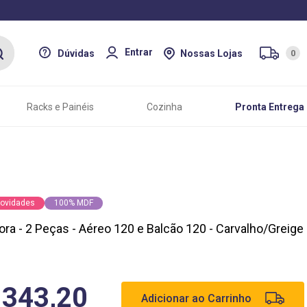
Entrar
Dúvidas
Nossas Lojas
0
Racks e Painéis
Cozinha
Pronta Entrega
ovidades
100% MDF
ra - 2 Peças - Aéreo 120 e Balcão 120 - Carvalho/Greige
.343,20
Adicionar ao Carrinho