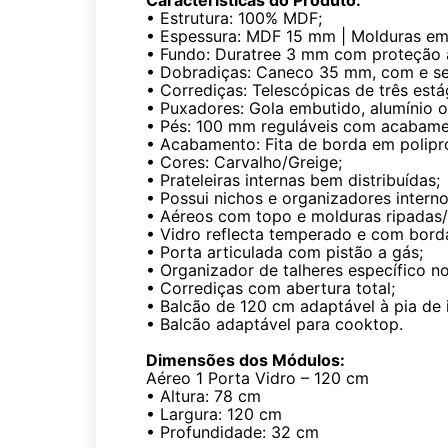
Características do Produto:
• Estrutura: 100% MDF;
• Espessura: MDF 15 mm | Molduras e
• Fundo: Duratree 3 mm com proteção 
• Dobradiças: Caneco 35 mm, com e se
• Corrediças: Telescópicas de três está
• Puxadores: Gola embutido, alumínio 
• Pés: 100 mm reguláveis com acabame
• Acabamento: Fita de borda em polipr
• Cores: Carvalho/Greige;
• Prateleiras internas bem distribuídas;
• Possui nichos e organizadores intern
• Aéreos com topo e molduras ripadas/
• Vidro reflecta temperado e com borda 
• Porta articulada com pistão a gás;
• Organizador de talheres específico no
• Corrediças com abertura total;
• Balcão de 120 cm adaptável à pia de 
• Balcão adaptável para cooktop.
Dimensões dos Módulos:
Aéreo 1 Porta Vidro – 120 cm
• Altura: 78 cm
• Largura: 120 cm
• Profundidade: 32 cm