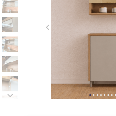
10
º
cômoda