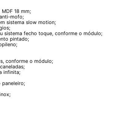
m MDF 18 mm;
anti-mofo;
m sistema slow motion;
gios;
ou sistema fecho toque, conforme o módulo;
nto pintado;
opileno;
os, conforme o módulo;
caneladas;
infinita;
 paneleiro;
inox;