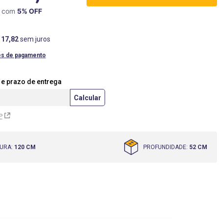
X com
5
% OFF
117
,
82
sem juros
es de pagamento
P
URA
:
120 CM
PROFUNDIDADE
:
52 CM