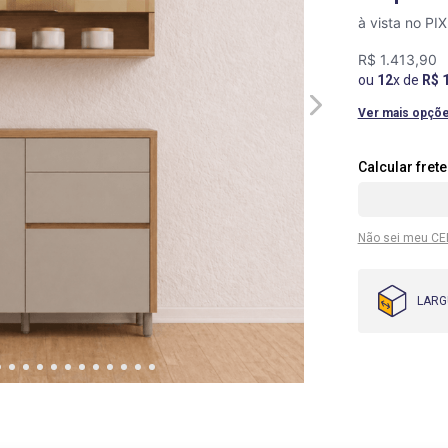
à vista no PI
R$
1
.
413
,
90
ou
12
x de
R$
Ver mais opçõ
Não sei meu CE
LARG