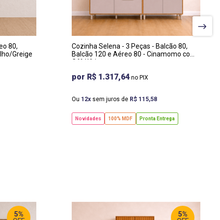
LARGURA
:
200 CM
PROF
:
47 CM
eo 80,
Cozinha Selena - 3 Peças - Balcão 80,
alho/Greige
Balcão 120 e Aéreo 80 - Cinamomo com
Off-White
R$ 1.317,64
Ou
12
sem juros de
R$
115
,
58
Novidades
100% MDF
Pronta Entrega
5%
5%