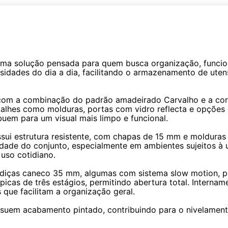
ma solução pensada para quem busca organização, funcio
sidades do dia a dia, facilitando o armazenamento de utens
com a combinação do padrão amadeirado Carvalho e a cor G
etalhes como molduras, portas com vidro reflecta e opções
buem para um visual mais limpo e funcional.
sui estrutura resistente, com chapas de 15 mm e moldura
lidade do conjunto, especialmente em ambientes sujeitos 
uso cotidiano.
diças caneco 35 mm, algumas com sistema slow motion, p
icas de três estágios, permitindo abertura total. Internam
 que facilitam a organização geral.
ssuem acabamento pintado, contribuindo para o nivelame