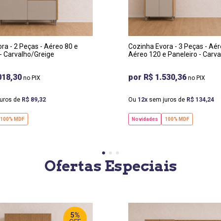
RGURA
:
PROF
:
0 CM
52 CM
OF
:
ALTURA
:
 CM
228 CM
ra - 2 Peças - Aéreo 80 e
Cozinha Evora - 3 Peças - Aér
- Carvalho/Greige
Aéreo 120 e Paneleiro - Carv
018,30
R$ 1.530,36
uros de
R$
89
,
32
Ou
12
sem juros de
R$
134
,
24
100% MDF
Novidades
100% MDF
Ofertas Especiais
5%