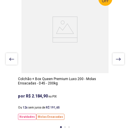
OFF
LARGURA
:
158 CM
PROF
:
198 CM
ALTURA
:
64 CM
Colchão + Box Queen Premium Luxo 200 - Molas
Ensacadas - D45 - 200kg
R$ 2.184,90
Ou
12
sem juros de
R$
191
,
65
Novidades
Molas Ensacadas