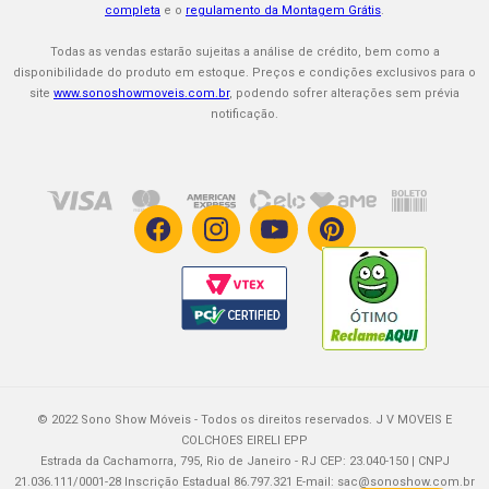
Políticas de Assistência Técnica
completa
e o
regulamento da Montagem Grátis
.
Procon-RJ
Sono Show é Confiável
Políticas de Troca / Cancelamento
Todas as vendas estarão sujeitas a análise de crédito, bem como a
Faça seu Cartão Mastercard
disponibilidade do produto em estoque. Preços e condições exclusivos para o
site
www.sonoshowmoveis.com.br
, podendo sofrer alterações sem prévia
Impermeabilização
notificação.
Garantia Estendida
Trabalhe Conosco
© 2022 Sono Show Móveis - Todos os direitos reservados. J V MOVEIS E
COLCHOES EIRELI EPP
Estrada da Cachamorra, 795, Rio de Janeiro - RJ CEP: 23.040-150 | CNPJ
21.036.111/0001-28 Inscrição Estadual 86.797.321 E-mail:
sac@sonoshow.com.br