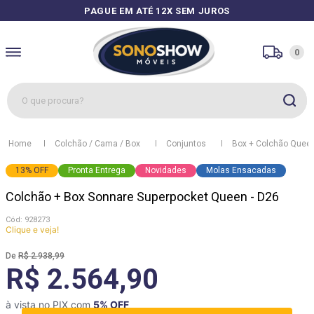
PAGUE EM ATÉ 12X SEM JUROS
0
O que procura?
1
º
sofás
Colchão / Cama / Box
Conjuntos
Box + Colchão Quee
2
º
guarda roupa
13
%
OFF
Pronta Entrega
Novidades
Molas Ensacadas
3
º
cozinhas
Colchão + Box Sonnare Superpocket Queen - D26
4
º
sofá
:
928273
5
º
apolo
Clique e veja!
6
º
mesa
R$
2
.
938
,
99
R$ 2.564,90
7
º
cozinha módulos
8
º
box
à vista no PIX com
5
% OFF