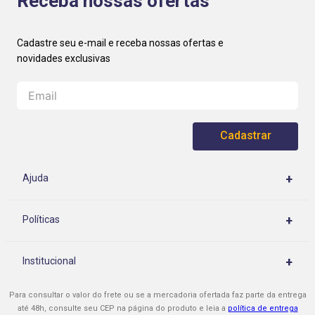
Receba nossas ofertas
Cadastrar
+
Ajuda
Central de Atendimento
+
Políticas
Rastrear meu pedido
Políticas de Privacidade
Como Comprar
+
Institucional
Políticas de Entrega
Cupons e Promoções
Quem Somos
Políticas de Montagem
Para consultar o valor do frete ou se a mercadoria ofertada faz parte da entrega
Formas de Pagamento
Nossas Lojas
até 48h, consulte seu CEP na página do produto e leia a
política de entrega