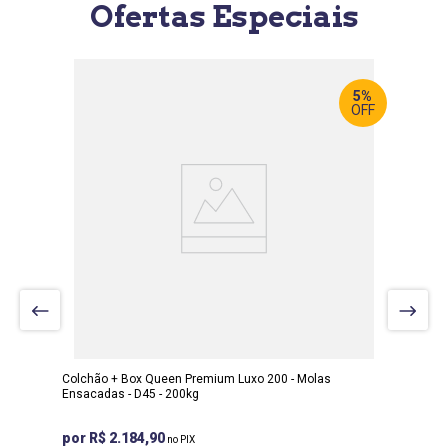
Ofertas Especiais
5%
OFF
LARGURA
:
158 CM
PROF
:
198 CM
ALTURA
:
64 CM
Colchão + Box Queen Premium Luxo 200 - Molas
Ensacadas - D45 - 200kg
R$ 2.184,90