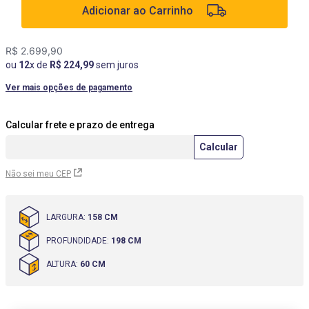
Adicionar ao Carrinho
9
º
rack
10
º
cômoda
R$
2
.
699
,
90
ou
12
x de
R$
224
,
99
sem juros
Ver mais opções de pagamento
Não sei meu CEP
LARGURA
:
158 CM
PROFUNDIDADE
:
198 CM
ALTURA
:
60 CM