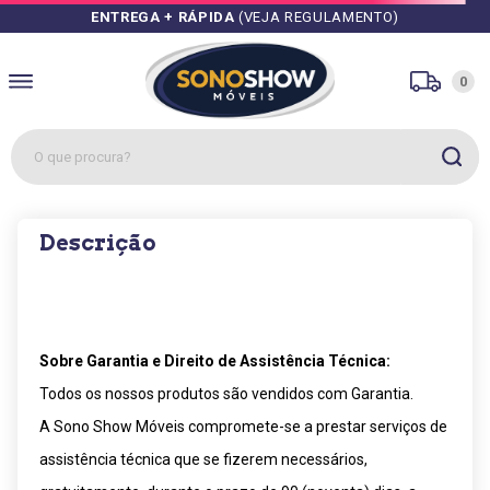
ENTREGA + RÁPIDA
(VEJA REGULAMENTO)
0
O que procura?
1
º
sofás
Descrição
2
º
guarda roupa
3
º
cozinhas
4
º
sofá
5
º
apolo
Sobre Garantia e Direito de Assistência Técnica:
Todos os nossos produtos são vendidos com Garantia.
6
º
mesa
A Sono Show Móveis compromete-se a prestar serviços de
7
º
cozinha módulos
assistência técnica que se fizerem necessários,
8
º
box