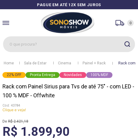
PAGUE EM ATÉ 12X SEM JUROS
0
O que procura?
1
º
sofás
Sala de Estar
Cinema
Painel + Rack
Rack com Pa
2
º
guarda roupa
22
%
OFF
Pronta Entrega
Novidades
100% MDF
3
º
cozinhas
Rack com Painel Sirius para Tvs de até 75" - com LED -
4
º
sofá
100 % MDF - Offwhite
5
º
apolo
:
43784
Clique e veja!
6
º
mesa
R$
2
.
421
,
18
7
º
cozinha módulos
R$ 1.899,90
8
º
rack