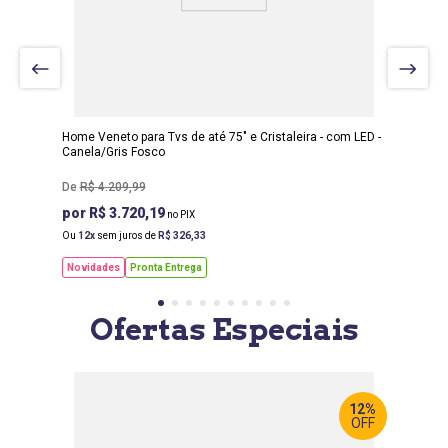
LARGURA
:
2.45 M
PROF
:
45 M
ALTURA
:
2.21 M
Home Veneto para Tvs de até 75" e Cristaleira - com LED -
Canela/Gris Fosco
R$
4
.
209
,
99
R$ 3.720,19
Ou
12
sem juros de
R$
326
,
33
Novidades
Pronta Entrega
Ofertas Especiais
12%
OFF