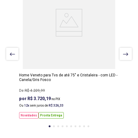
LARGURA
:
2.45 M
PROF
:
45 M
ALTURA
:
2.21 M
Home Veneto para Tvs de até 75" e Cristaleira - com LED -
Canela/Gris Fosco
R$
4
.
209
,
99
R$ 3.720,19
Ou
12
sem juros de
R$
326
,
33
Novidades
Pronta Entrega