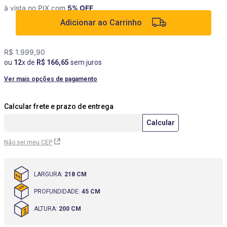
à vista no PIX com
5
% OFF
9
º
box
Adicionar ao Carrinho
10
º
cômoda
R$
1
.
999
,
90
ou
12
x de
R$
166
,
65
sem juros
Ver mais opções de pagamento
Não sei meu CEP
LARGURA
:
218 CM
PROFUNDIDADE
:
45 CM
ALTURA
:
200 CM