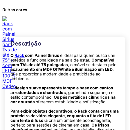
Outras cores
Descrição
O
Rack
com Painel Sirius
é ideal para quem busca unir
estética e funcionalidade na sala de estar.
Compatível
com TVs de até 75 polegadas
, o móvel se destaca pelo
acabamento em MDF OffWhite e iluminação em LED
,
que proporciona modernidade e praticidade ao
ambiente.
O design suave apresenta tampo e base com cantos
arredondados e chanfrados
, garantindo segurança e
estilo contemporâneo.
Os pés metálicos cilíndricos na
cor dourada
oferecem estabilidade e sofisticação.
Para exibir objetos decorativos, o Rack conta com uma
prateleira de vidro elegante, enquanto a fita de LED
com lente difusora
cria um ambiente aconchegante,
perfeito para sessões de cinema em casa.
Os frisos
chanfrados no painel
adicionam um detalhe discreto e