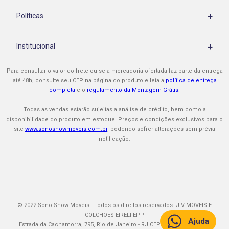
+
Políticas
Rastrear meu pedido
Políticas de Privacidade
Como Comprar
+
Institucional
Políticas de Entrega
Cupons e Promoções
Quem Somos
Políticas de Montagem
Para consultar o valor do frete ou se a mercadoria ofertada faz parte da entrega
Formas de Pagamento
Nossas Lojas
até 48h, consulte seu CEP na página do produto e leia a
política de entrega
Políticas de Assistência Técnica
completa
e o
regulamento da Montagem Grátis
.
Procon-RJ
Sono Show é Confiável
Políticas de Troca / Cancelamento
Todas as vendas estarão sujeitas a análise de crédito, bem como a
Faça seu Cartão Mastercard
disponibilidade do produto em estoque. Preços e condições exclusivos para o
site
www.sonoshowmoveis.com.br
, podendo sofrer alterações sem prévia
Impermeabilização
notificação.
Garantia Estendida
Trabalhe Conosco
© 2022 Sono Show Móveis - Todos os direitos reservados. J V MOVEIS E
COLCHOES EIRELI EPP
Ajuda
Estrada da Cachamorra, 795, Rio de Janeiro - RJ CEP: 23.040-150 | CNPJ