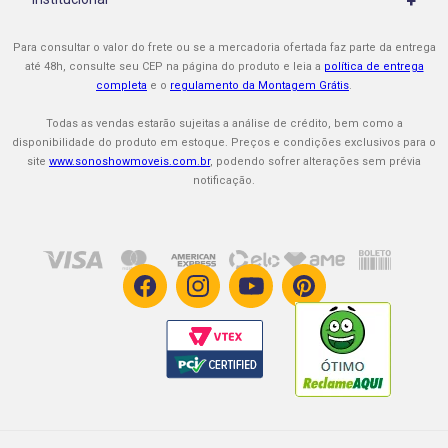
+
Políticas de Entrega
Cupons e Promoções
Quem Somos
Políticas de Montagem
Para consultar o valor do frete ou se a mercadoria ofertada faz parte da entrega
Formas de Pagamento
Nossas Lojas
até 48h, consulte seu CEP na página do produto e leia a
política de entrega
Políticas de Assistência Técnica
completa
e o
regulamento da Montagem Grátis
.
Procon-RJ
Sono Show é Confiável
Políticas de Troca / Cancelamento
Todas as vendas estarão sujeitas a análise de crédito, bem como a
Faça seu Cartão Mastercard
disponibilidade do produto em estoque. Preços e condições exclusivos para o
site
www.sonoshowmoveis.com.br
, podendo sofrer alterações sem prévia
Impermeabilização
notificação.
Garantia Estendida
Trabalhe Conosco