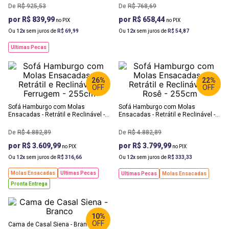
R$
925
,
53
R$
768
,
69
9
º
rack
R$ 839,99
R$ 658,44
10
º
cômoda
Ou
12
sem juros de
R$
69
,
99
Ou
12
sem juros de
R$
54
,
87
LARGURA
:
LARGURA
:
255 CM
255 CM
Ultimas Pecas
PROF
:
PROF
:
120 CM
120 CM
ALTURA
:
ALTURA
:
110 CM
26%
110 CM
22%
OFF
OFF
Sofá Hamburgo com Molas
Sofá Hamburgo com Molas
Ensacadas - Retrátil e Reclinável -
Ensacadas - Retrátil e Reclinável -
Ferrugem - 255cm
Rosê - 255cm
R$
4
.
882
,
89
R$
4
.
882
,
89
R$ 3.609,99
R$ 3.799,99
LARGURA
:
Ou
12
sem juros de
R$
316
,
66
Ou
12
sem juros de
R$
333
,
33
148 CM
PROF
:
Molas Ensacadas
Ultimas Pecas
Ultimas Pecas
Molas Ensacadas
215 CM
Pronta Entrega
ALTURA
:
129 CM
10%
OFF
Cama de Casal Siena - Branco