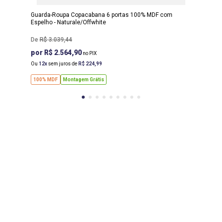
Guarda-Roupa Copacabana 6 portas 100% MDF com
Espelho - Naturale/Offwhite
R$
3
.
039
,
44
R$ 2.564,90
Ou
12
sem juros de
R$
224
,
99
100% MDF
Montagem Grátis