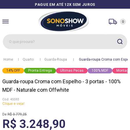
PAGUE EM ATÉ 12X SEM JUROS
0
O que procura?
1
º
sofás
Quarto
Guarda-Roupa
Guarda-roupa Croma com Espelho
2
º
guarda roupa
14
%
OFF
Pronta Entrega
Ultimas Pecas
100% MDF
Montage
3
º
cozinhas
Guarda-roupa Croma com Espelho - 3 portas - 100%
4
º
sofá
MDF - Naturale com Offwhite
5
º
apolo
:
45593
Clique e veja!
6
º
mesa
R$
3
.
779
,
25
7
º
cozinha módulos
R$ 3.248,90
8
º
box