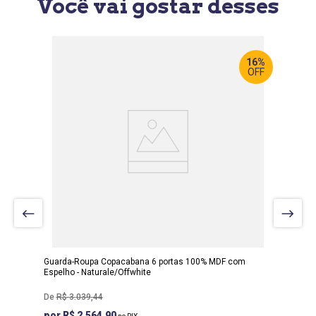
Você vai gostar desses
16%
OFF
LARGURA
:
242 CM
PROF
:
56 CM
ALTURA
:
234 CM
Guarda-Roupa Copacabana 6 portas 100% MDF com
Espelho - Naturale/Offwhite
R$
3
.
039
,
44
R$ 2.564,90