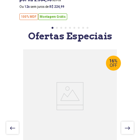
Ou
12
sem juros de
R$
224
,
99
100% MDF
Montagem Grátis
Ofertas Especiais
16%
OFF
LARGURA
:
242 CM
PROF
:
56 CM
ALTURA
:
234 CM