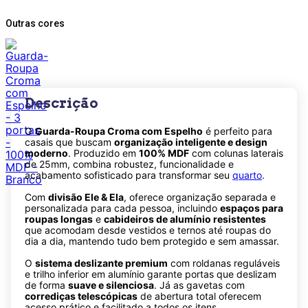
Outras cores
Descrição
O
Guarda-Roupa Croma com Espelho
é perfeito para
casais que buscam
organização inteligente e design
moderno
. Produzido em
100% MDF
com colunas laterais
de 25mm, combina robustez, funcionalidade e
acabamento sofisticado para transformar seu
quarto
.
Com
divisão Ele & Ela
, oferece organização separada e
personalizada para cada pessoa, incluindo
espaços para
roupas longas
e
cabideiros de alumínio resistentes
que acomodam desde vestidos e ternos até roupas do
dia a dia, mantendo tudo bem protegido e sem amassar.
O
sistema deslizante premium
com roldanas reguláveis
e trilho inferior em alumínio garante portas que deslizam
de forma
suave e silenciosa
. Já as gavetas com
corrediças telescópicas
de abertura total oferecem
acesso prático e facilitado a todos os itens.