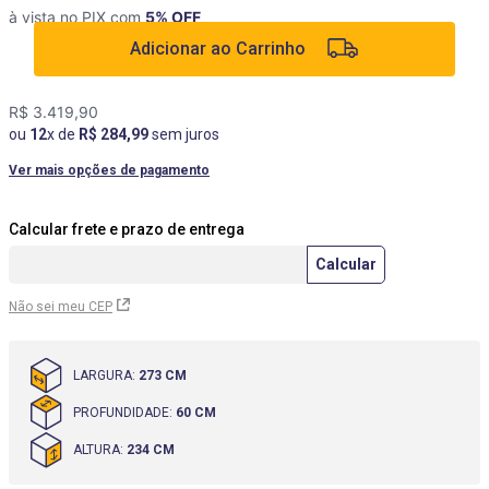
à vista no PIX com
5
% OFF
9
º
cômoda
Adicionar ao Carrinho
10
º
mesas cadeiras
R$
3
.
419
,
90
ou
12
x de
R$
284
,
99
sem juros
Ver mais opções de pagamento
Não sei meu CEP
LARGURA
:
273 CM
PROFUNDIDADE
:
60 CM
ALTURA
:
234 CM